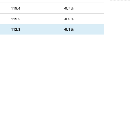
119.4
-0.7％
115.2
-0.2％
112.3
-0.1％