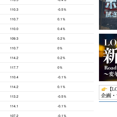
110.3
-0.5％
110.7
0.1％
110.0
0.4％
109.3
0.2％
110.7
0％
114.2
0.2％
117.7
0％
110.4
-0.1％
114.2
0.1％
113.2
-0.5％
114.1
-0.1％
107.2
-0.1％