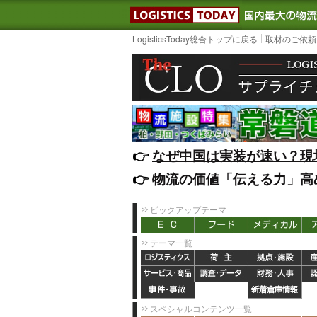
LOGISTIC
LogisticsToday総合トップに戻る
取材のご依頼
👉️
なぜ中国は実装が速い？現
👉️
物流の価値「伝える力」高
ピックアップテーマ
テーマ一覧
スペシャルコンテンツ一覧