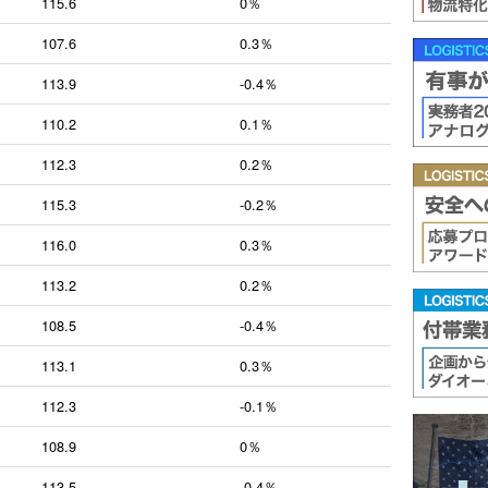
115.6
0％
107.6
0.3％
113.9
-0.4％
110.2
0.1％
112.3
0.2％
115.3
-0.2％
116.0
0.3％
113.2
0.2％
108.5
-0.4％
113.1
0.3％
112.3
-0.1％
108.9
0％
113.5
-0.4％