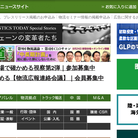
S TODAY｜国内最大の物流ニュースサイト
3PL, SCMなど国内外の最新の物流
、プレスリリース掲載のお申込み
物流セミナー情報の掲載申込み
広告に関する
場で確かめる視察第2弾｜参加募集中
める【物流広報連絡会議】｜会員募集中