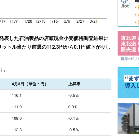
日発表した石油製品の店頭現金小売価格調査結果に
ットル当たり前週の112.3円から0.1円値下がりし
り。
4月3日（単位：円）
上昇率
116.1
-0.5％
111.0
0.3％
109.0
-0.1％
112.3
-0.5％