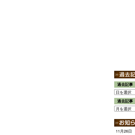
過去記事
過去記事
11月26日