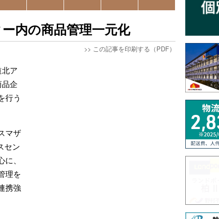
ター内の商品管理一元化
>>
この記事を印刷する（PDF）
道北ア
商品企
を行う
スマザ
スセン
心に、
管理を
連携強