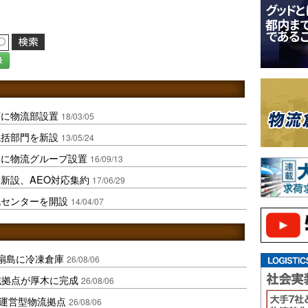
録
下に物流部設置
18/03/05
統括部門を新設
13/05/24
部に物流グループ設置
16/09/13
新設、AEO対応集約
17/06/29
流センターを開設
14/04/07
扇島に冷凍倉庫
26/08/06
域拠点が厚木に完成
26/08/06
運営型物流拠点
26/08/06