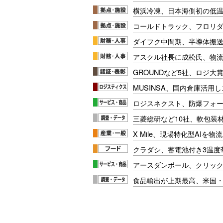
横浜冷凍、日本海側初の低
コールドトラック、フロリ
ダイフク中間期、半導体搬
アスクル社長に成松氏、物
GROUNDなど5社、ロジ大
MUSINSA、国内倉庫活用
ロジスネクスト、防爆フォ
三菱総研など10社、軟包装
X Mile、現場特化型AIを
クラダシ、蓄電池付き3温度
アースダンボール、クリッ
食品輸出が上期最高、米国