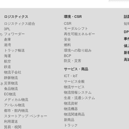
ロジスティクス
環境・CSR
話
ロジスティクス総合
CSR
短
モーダルシフト
3PL
D
フォワーダー
再生可能エネルギー
の
事
倉庫
安全
港湾
燃料
値
トラック輸送
環境への取り組み
新
海運
BCP
高
防災・災害
航空
鉄道
サービス・商品
物流子会社
ICT・IoT
静脈物流
サービス全般
災害物流
ンネ
物流サービス
食品物流
物流情報システム
EC物流
生産・流通システム
メディカル物流
物流資材
アパレル物流
物流機器
都市・館内物流
物流関連商品
スタートアップ･ベンチャー
新商品
利用運送
トラック
貿易・税関