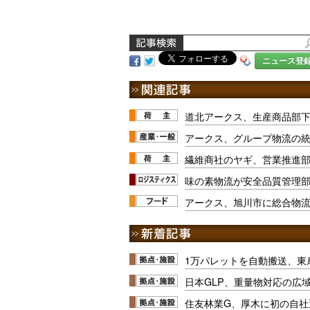
ニュース登
道北アークス、生産商品部
アークス、グループ物流の
繊維商社のヤギ、営業推進
味の素物流が安全品質管理部
アークス、旭川市に総合物
1万パレットを自動搬送、東
日本GLP、重量物対応の広
住友林業G、厚木に初の自社