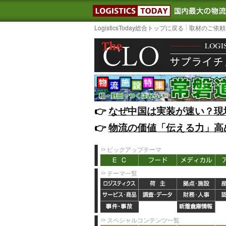
LOGISTIC
LogisticsToday総合トップに戻る
取材のご依頼
👉️
なぜ中国は実装が速い？現
👉️
物流の価値「伝える力」高
ピックアップテーマ
テーマ一覧
スペシャルコンテンツ一覧