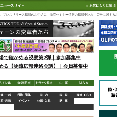
S TODAY｜国内最大の物流ニュースサイト
3PL, SCMなど国内外の最新の物流
、プレスリリース掲載のお申込み
物流セミナー情報の掲載申込み
広告に関する
場で確かめる視察第2弾｜参加募集中
める【物流広報連絡会議】｜会員募集中