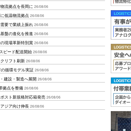
温物流拠点を長岡に
26/08/06
ダに低温物流拠点
26/08/06
送需要で業績上振れ
26/08/06
流基盤の進化を推進
26/08/06
賞の現場革新特別賞
26/08/06
しスピード配送開始
26/08/06
ークリフト刷新
26/08/06
材の循環モデル実証
26/08/06
物流・建設・製造へ展開
26/08/06
帯拠点を整備
26/08/06
クポスト新規格対応箱発売
26/08/06
・アジア向け伸長
26/08/06