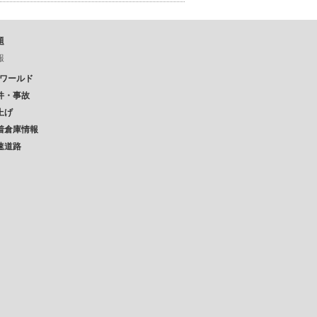
題
報
Pワールド
件・事故
上げ
着倉庫情報
速道路