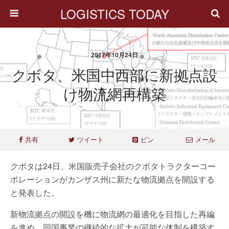
LOGISTICS TODAY
2017年10月24日
クボタ、米国中西部に新拠点設
け物流網再構築
共有
ツイート
ピン
メール
クボタは24日、米国販売子会社のクボタトラクターコー
ポレーションがカンザス州に新たな物流拠点を開設する
と発表した。
新物流拠点の開設を機に物流網の最適化を目指した再編
を進め、同国事業の継続的な拡大が可能な体制を構築す