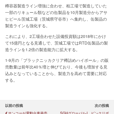
樽容器製造ライン増強に合わせ、柏工場で製造していた
一部のリキュール類などの缶製品を10月製造分からアサ
ヒビール茨城工場（茨城県守谷市）へ集約し、缶製品の
製造ラインも強化する。
これにより、2工場合わせた設備投資額は2018年にかけ
て15億円となる見通しで、茨城工場ではRTD缶製品の製
造ラインを1.2倍の製造能力に拡大する。
1-9月の「ブラックニッカクリア樽詰めハイボール」の販
売数量は前年比40％増と伸びており、今後も増加する見
込みとなっていることから、製造力を高めて需要に対応
する。
以前の投稿
次の投稿
サンコーが電動台車発売、
SGHグローバルJ、ピンクリボ