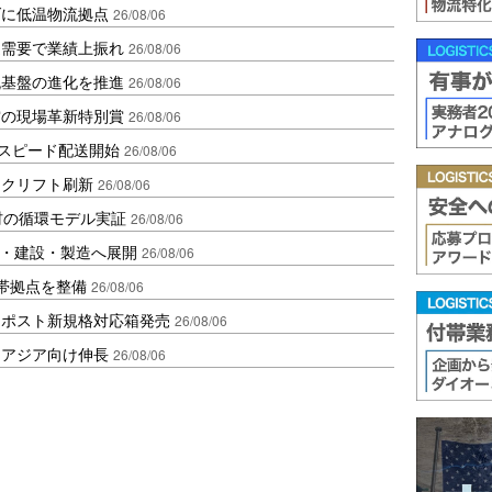
ダに低温物流拠点
26/08/06
送需要で業績上振れ
26/08/06
流基盤の進化を推進
26/08/06
賞の現場革新特別賞
26/08/06
しスピード配送開始
26/08/06
ークリフト刷新
26/08/06
材の循環モデル実証
26/08/06
物流・建設・製造へ展開
26/08/06
帯拠点を整備
26/08/06
クポスト新規格対応箱発売
26/08/06
・アジア向け伸長
26/08/06