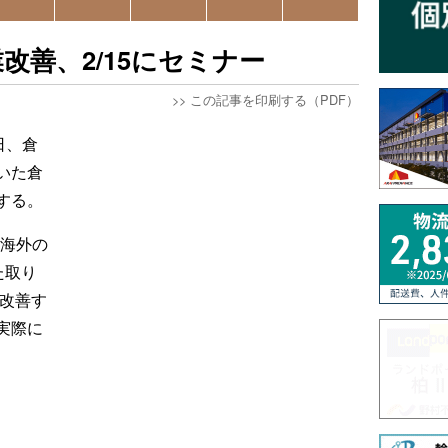
改善、2/15にセミナー
>>
この記事を印刷する（PDF）
日、倉
いた倉
する。
ら海外の
た取り
を改善す
実際に