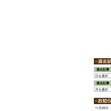
過去記事
過去記事
11月26日