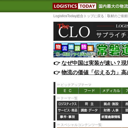
LOGISTIC
LogisticsToday総合トップに戻る
取材のご依頼
👉️
なぜ中国は実装が速い？現
👉️
物流の価値「伝える力」高
ピックアップテーマ
テーマ一覧
スペシャルコンテンツ一覧