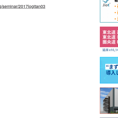
ing/seminar/2017logitan03