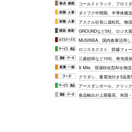
コールドトラック、フロリ
ダイフク中間期、半導体搬
アスクル社長に成松氏、物
GROUNDなど5社、ロジ大
MUSINSA、国内倉庫活用
ロジスネクスト、防爆フォ
三菱総研など10社、軟包装
X Mile、現場特化型AIを
クラダシ、蓄電池付き3温度
アースダンボール、クリッ
食品輸出が上期最高、米国