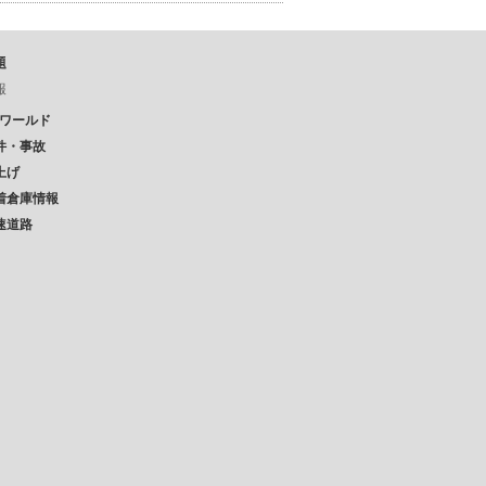
題
報
Pワールド
件・事故
上げ
着倉庫情報
速道路