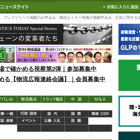
S TODAY｜国内最大の物流ニュースサイト
3PL, SCMなど国内外の最新の物流
、プレスリリース掲載のお申込み
物流セミナー情報の掲載申込み
広告に関する
場で確かめる視察第2弾｜参加募集中
める【物流広報連絡会議】｜会員募集中