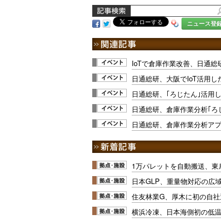
ニュース登
IoTで倉庫作業改善、日通総研
日通総研、大阪でIoT活用
日通総研、｢ろじたん｣活用
日通総研、倉庫作業分析｢ろ
日通総研、倉庫作業分析アプ
1万パレットを自動搬送、東
日本GLP、重量物対応の広
住友林業G、厚木に初の自社
横浜冷凍、日本海側初の低