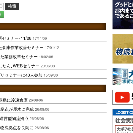
録
セミナー･11/28
17/11/09
した倉庫作業改善セミナー
17/01/12
した業務改革セミナー
18/02/08
じたん｣WEBセミナー
20/06/03
リセミナーに43人参加
15/09/30
扇島に冷凍倉庫
26/08/06
域拠点が厚木に完成
26/08/06
運営型物流拠点
26/08/06
温物流拠点を長岡に
26/08/06