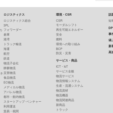
ロジスティクス
環境・CSR
話
ロジスティクス総合
CSR
短
モーダルシフト
3PL
D
フォワーダー
再生可能エネルギー
の
事
倉庫
安全
港湾
燃料
値
トラック輸送
環境への取り組み
新
海運
BCP
高
防災・災害
航空
鉄道
サービス・商品
物流子会社
ICT・IoT
静脈物流
サービス全般
災害物流
ンネ
物流サービス
食品物流
物流情報システム
EC物流
生産・流通システム
メディカル物流
物流資材
アパレル物流
物流機器
都市・館内物流
物流関連商品
スタートアップ･ベンチャー
新商品
利用運送
トラック
貿易・税関