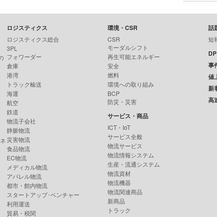
ロジスティクス
環境・CSR
話
ロジスティクス総合
CSR
短
モーダルシフト
3PL
D
フォワーダー
再生可能エネルギー
の
事
倉庫
安全
港湾
燃料
値
トラック輸送
環境への取り組み
新
海運
BCP
高
防災・災害
航空
鉄道
サービス・商品
物流子会社
ICT・IoT
静脈物流
サービス全般
災害物流
ンネ
物流サービス
食品物流
物流情報システム
EC物流
生産・流通システム
メディカル物流
物流資材
アパレル物流
物流機器
都市・館内物流
物流関連商品
スタートアップ･ベンチャー
新商品
利用運送
トラック
貿易・税関