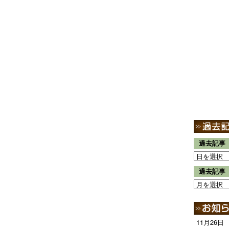
過去記事
過去記事
11月26日