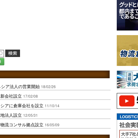
録
ネシア法人の営業開始
18/02/26
に新会社設立
17/02/08
ネシアに倉庫会社を設立
11/10/14
現地法人設立
12/05/31
に物流コンサル拠点設立
16/05/09