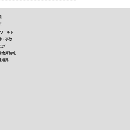
題
報
Pワールド
件・事故
上げ
着倉庫情報
速道路