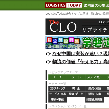
LOGISTIC
LogisticsToday総合トップに戻る
取材のご依頼
👉️
なぜ中国は実装が速い？現
👉️
物流の価値「伝える力」高
ピックアップテーマ
テーマ一覧
スペシャルコンテンツ一覧