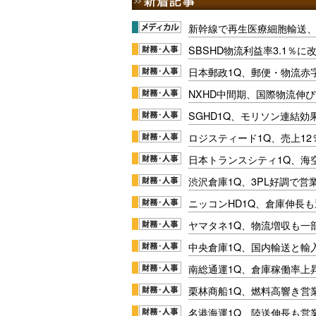
新幹線で再生医療細胞輸送
SBSHD物流利益率3.1％
日本郵政1Q、郵便・物流赤
NXHD中間期、国際物流伸び
SGHD1Q、モリソン連結効
ロジスティード1Q、売上1
日本トランスシティ1Q、海
渋沢倉庫1Q、3PL好調で営
ニッコンHD1Q、倉庫伸長
ヤマタネ1Q、物流増収も一
中央倉庫1Q、国内輸送と輸
南総通運1Q、倉庫稼働率上
栗林商船1Q、燃料高響き営
名港海運1Q、陸送伸長も営業