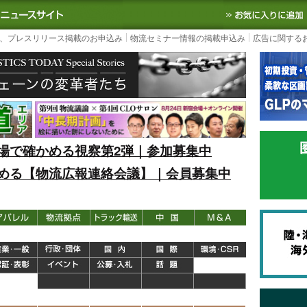
S TODAY｜国内最大の物流ニュースサイト
3PL, SCMなど国内外の最新の物流
、プレスリリース掲載のお申込み
物流セミナー情報の掲載申込み
広告に関する
場で確かめる視察第2弾｜参加募集中
める【物流広報連絡会議】｜会員募集中