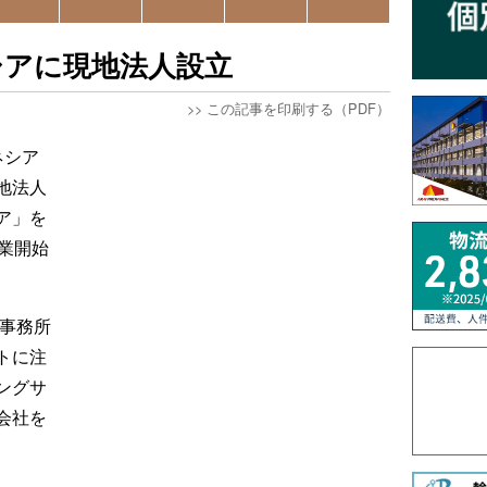
シアに現地法人設立
>>
この記事を印刷する（PDF）
ネシア
地法人
ア」を
業開始
員事務所
トに注
ングサ
会社を