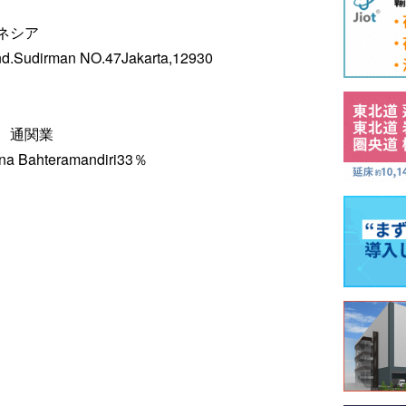
ネシア
d.Sudirman NO.47Jakarta,12930
、通関業
Bahteramandiri33％