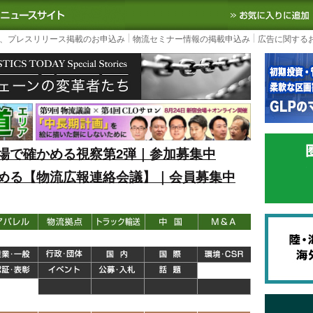
S TODAY｜国内最大の物流ニュースサイト
3PL, SCMなど国内外の最新の物流
、プレスリリース掲載のお申込み
物流セミナー情報の掲載申込み
広告に関する
場で確かめる視察第2弾｜参加募集中
める【物流広報連絡会議】｜会員募集中