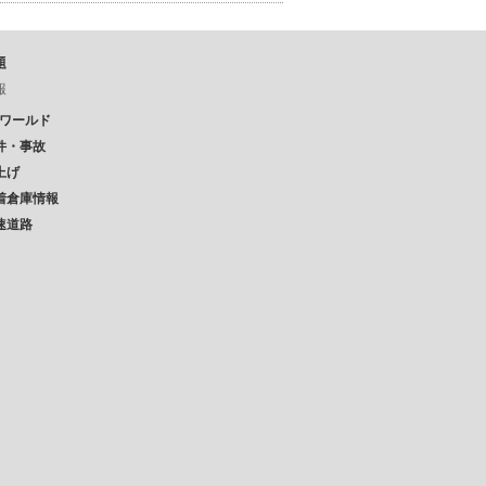
題
報
Pワールド
件・事故
上げ
着倉庫情報
速道路