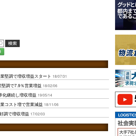
録
事業堅調で増収増益スタート
18/07/31
堅調で7.9％営業増益
18/02/06
率化継続し増収増益
19/05/14
作業コスト増で営業減益
18/11/06
業好調で増収増益
17/02/03