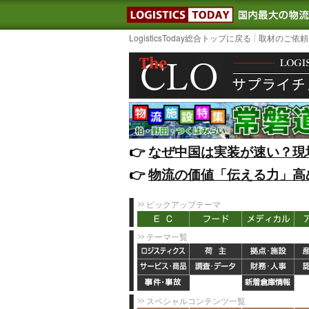
LOGISTIC
LogisticsToday総合トップに戻る
取材のご依頼
👉️
なぜ中国は実装が速い？現
👉️
物流の価値「伝える力」高
ピックアップテーマ
テーマ一覧
スペシャルコンテンツ一覧