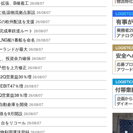
を拡張、B棟着工
26/08/07
に低温物流拠点新設
26/08/07
Xの欧州配送を支援
26/08/07
に完成車鉄道ルート
26/08/07
LNG船1番船を命名
26/08/07
ポーランドが最大
26/08/07
え、投資余力確保
26/08/07
予想を上方修正
26/08/07
2Q営業益30％増
26/08/07
BIT47％増
26/08/07
Q営業益38％増
26/08/07
ス自動倉庫を開発
26/08/07
路を9月開設
26/08/07
1台をリコール
26/08/07
貨物利用運送登録
26/08/07