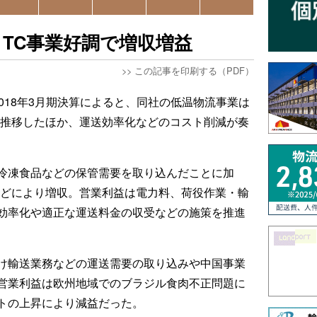
TC事業好調で増収増益
>>
この記事を印刷する（PDF）
018年3月期決算によると、同社の低温物流事業は
に推移したほか、運送効率化などのコスト削減が奏
冷凍食品などの保管需要を取り込んだことに加
などにより増収。営業利益は電力料、荷役作業・輸
効率化や適正な運送料金の収受などの施策を推進
け輸送業務などの運送需要の取り込みや中国事業
営業利益は欧州地域でのブラジル食肉不正問題に
トの上昇により減益だった。