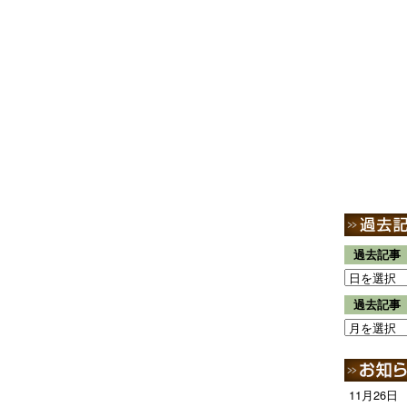
過去記事
過去記事
11月26日