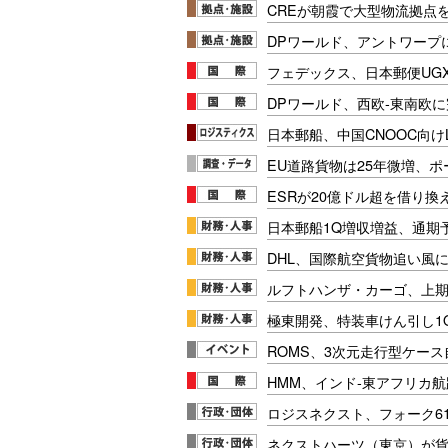
CREが朝霞で大型物流拠点
DPワールド、アントワープ
フェデックス、日本郵便UG
DPワールド、西欧-東南欧
日本郵船、中国CNOOC向け
EU道路貨物は25年微増、
ESRが20億ドル超を借り換
日本郵船1Q増収増益、通期
DHL、国際航空貨物追い風に
ルフトハンザ・カーゴ、上期E
極東開発、特装車けん引し1
ROMS、3次元走行型ケー
HMM、インド-東アフリカ航
ロジスネクスト、フォーク6
ネクストハーツ（東京）が