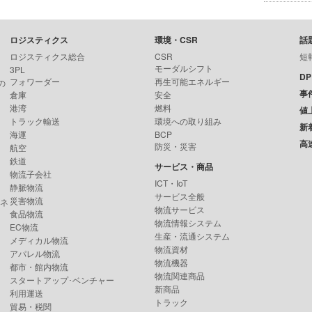
ロジスティクス
環境・CSR
話
ロジスティクス総合
CSR
短
モーダルシフト
3PL
D
フォワーダー
再生可能エネルギー
の
事
倉庫
安全
港湾
燃料
値
トラック輸送
環境への取り組み
新
海運
BCP
高
防災・災害
航空
鉄道
サービス・商品
物流子会社
ICT・IoT
静脈物流
サービス全般
災害物流
ンネ
物流サービス
食品物流
物流情報システム
EC物流
生産・流通システム
メディカル物流
物流資材
アパレル物流
物流機器
都市・館内物流
物流関連商品
スタートアップ･ベンチャー
新商品
利用運送
トラック
貿易・税関