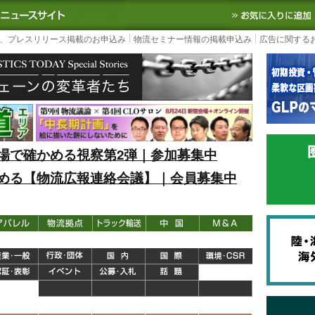
S TODAY｜国内最大の物流ニュースサイト
3PL, SCMなど国内外の最新の物流
、プレスリリース掲載のお申込み
物流セミナー情報の掲載申込み
広告に関する
場で確かめる視察第2弾｜参加募集中
める【物流広報連絡会議】｜会員募集中