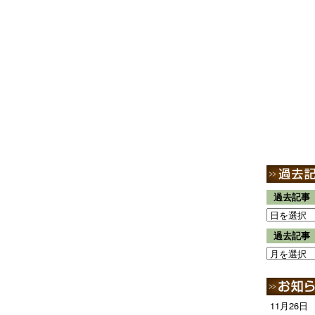
過去記事
過去記事
11月26日