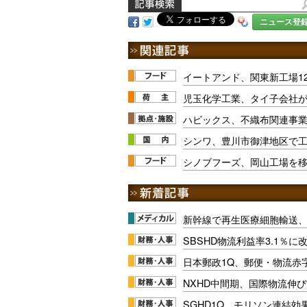
ニュース登
イートアンド、関東新工場1
児玉化学工業、タイ子会社
ハビックス、不織布関連事
シンワ、豊川市御津地区で工
シノブフーズ、岡山工場を
新幹線で再生医療細胞輸送
SBSHD物流利益率3.1％
日本郵政1Q、郵便・物流赤
NXHD中間期、国際物流伸び
SGHD1Q、モリソン連結効