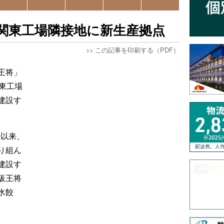
関東工場隣接地に新生産拠点
>>
この記事を印刷する（PDF）
王将」
東工場
建設す
始以来、
り組ん
建設す
阪王将
水餃