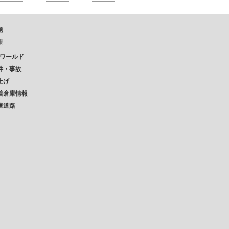
題
報
Pワールド
件・事故
上げ
着倉庫情報
速道路