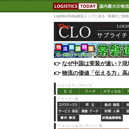
LOGISTIC
LogisticsToday総合トップに戻る
取材のご依頼
👉️
なぜ中国は実装が速い？現
👉️
物流の価値「伝える力」高
ピックアップテーマ
テーマ一覧
スペシャルコンテンツ一覧