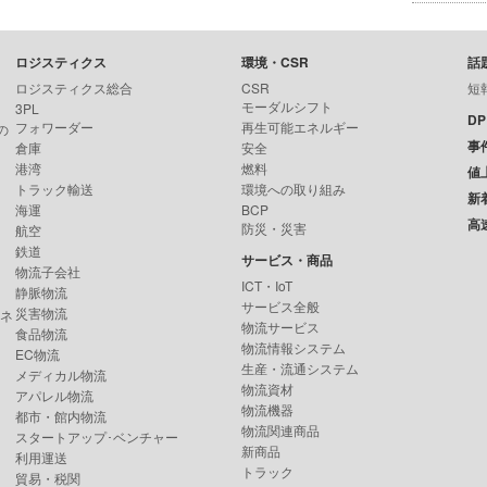
ロジスティクス
環境・CSR
話
ロジスティクス総合
CSR
短
モーダルシフト
3PL
D
フォワーダー
再生可能エネルギー
の
事
倉庫
安全
港湾
燃料
値
トラック輸送
環境への取り組み
新
海運
BCP
高
防災・災害
航空
鉄道
サービス・商品
物流子会社
ICT・IoT
静脈物流
サービス全般
災害物流
ンネ
物流サービス
食品物流
物流情報システム
EC物流
生産・流通システム
メディカル物流
物流資材
アパレル物流
物流機器
都市・館内物流
物流関連商品
スタートアップ･ベンチャー
新商品
利用運送
トラック
貿易・税関