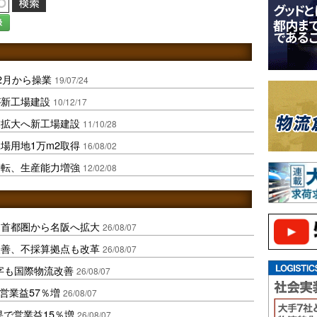
録
2月から操業
19/07/24
が新工場建設
10/12/17
業拡大へ新工場建設
11/10/28
場用地1万m2取得
16/08/02
移転、生産能力増強
12/02/08
、首都圏から名阪へ拡大
26/08/07
に改善、不採算拠点も改革
26/08/07
字も国際物流改善
26/08/07
営業益57％増
26/08/07
果で営業益15％増
26/08/07