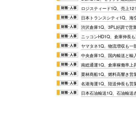
ロジスティード1Q、売上1
日本トランスシティ1Q、海
渋沢倉庫1Q、3PL好調で営
ニッコンHD1Q、倉庫伸長
ヤマタネ1Q、物流増収も一
中央倉庫1Q、国内輸送と輸
南総通運1Q、倉庫稼働率上
栗林商船1Q、燃料高響き営
名港海運1Q、陸送伸長も営業
日本石油輸送1Q、石油輸送