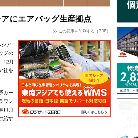
シアにエアバッグ生産拠点
>>
この記事を印刷する（PDF）
ネシア
ッグの
12月
ア社を
系カー
ラワン
年11月
供給す