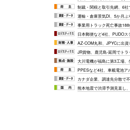
制裁・関税と取引先網、6社
運輸・倉庫景気DI、5か月ぶ
事業用トラック死亡事故188
日本郵便など4社、PUDO
AZ-COM丸和、JPYCに出
JR貨物、鹿児島-延岡でト
大川電機が福島に第3工場、
PPESなど4社、車載電池
カナダ企業、調達先分散で
熊本地震で渋滞予測見直し