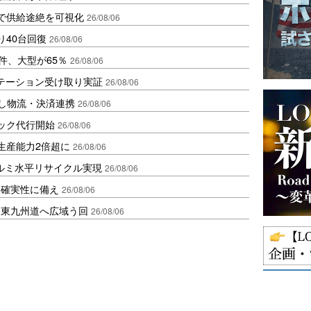
で供給途絶を可視化
26/08/06
り40台回復
26/08/06
件、大型が65％
26/08/06
ステーション受け取り実証
26/08/06
資し物流・決済連携
26/08/06
ラック代行開始
26/08/06
生産能力2倍超に
26/08/06
アルミ水平リサイクル実現
26/08/06
不確実性に備え
26/08/06
、東九州道へ広域う回
26/08/06