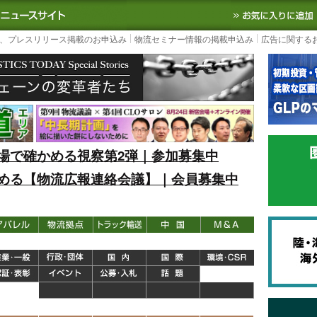
S TODAY｜国内最大の物流ニュースサイト
3PL, SCMなど国内外の最新の物流
、プレスリリース掲載のお申込み
物流セミナー情報の掲載申込み
広告に関する
場で確かめる視察第2弾｜参加募集中
める【物流広報連絡会議】｜会員募集中