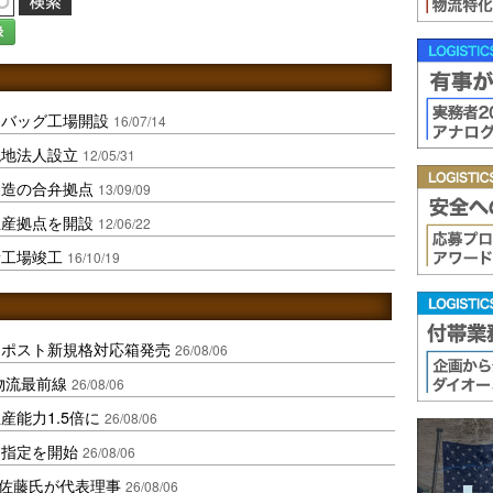
録
アバッグ工場開設
16/07/14
現地法人設立
12/05/31
製造の合弁拠点
13/09/09
生産拠点を開設
12/06/22
新工場竣工
16/10/19
クポスト新規格対応箱発売
26/08/06
中国物流最前線
26/08/06
産能力1.5倍に
26/08/06
日指定を開始
26/08/06
io佐藤氏が代表理事
26/08/06