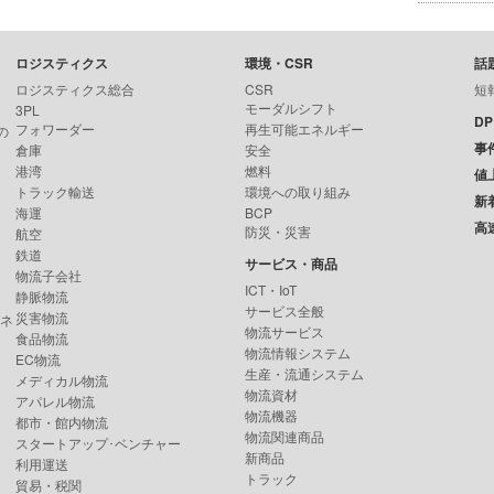
ロジスティクス
環境・CSR
話
ロジスティクス総合
CSR
短
モーダルシフト
3PL
D
フォワーダー
再生可能エネルギー
の
事
倉庫
安全
港湾
燃料
値
トラック輸送
環境への取り組み
新
海運
BCP
高
防災・災害
航空
鉄道
サービス・商品
物流子会社
ICT・IoT
静脈物流
サービス全般
災害物流
ンネ
物流サービス
食品物流
物流情報システム
EC物流
生産・流通システム
メディカル物流
物流資材
アパレル物流
物流機器
都市・館内物流
物流関連商品
スタートアップ･ベンチャー
新商品
利用運送
トラック
貿易・税関