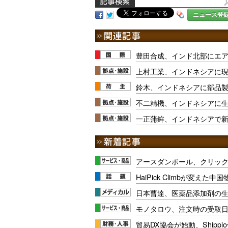
ニュース登
豊田合成、インド北部にエ
上村工業、インドネシアに
鈴木、インドネシアに部品
不二精機、インドネシアに
一正蒲鉾、インドネシアで
アースダンボール、クリッ
HaiPick Climbが変えた
日本曹達、医薬品添加剤の生
モノタロウ、注文時の受取
貿易DX協会が始動、Shipp