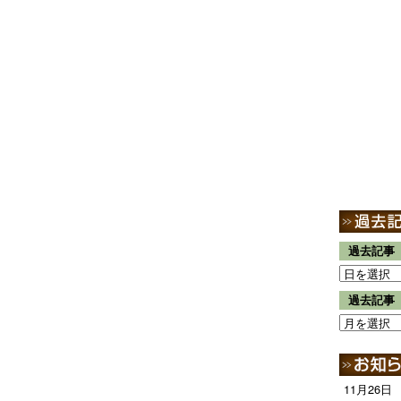
過去記事
過去記事
11月26日