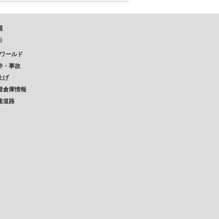
題
報
Pワールド
件・事故
上げ
着倉庫情報
速道路