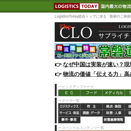
LOGISTIC
LogisticsToday総合トップに戻る
取材のご依頼
👉️
なぜ中国は実装が速い？現
👉️
物流の価値「伝える力」高
ピックアップテーマ
テーマ一覧
スペシャルコンテンツ一覧