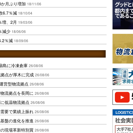
3か月ぶり増加
18/11/06
6.7％減
18/10/04
％増、2月
19/03/06
％減少
18/06/06
.2％減
18/09/06
扇島に冷凍倉庫
26/08/06
域拠点が厚木に完成
26/08/06
運営型物流拠点
26/08/06
温物流拠点を長岡に
26/08/06
ダに低温物流拠点
26/08/06
送需要で業績上振れ
26/08/06
流基盤の進化を推進
26/08/06
賞の現場革新特別賞
26/08/06