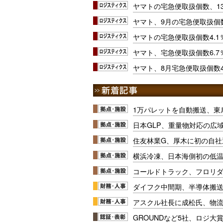
ヤマトの宅急便取扱個数、1
ヤマト、9月の宅急便取扱個数
ヤマトの宅急便取扱個数4.1
ヤマト、宅急便取扱個数6.7
ヤマト、8月宅急便取扱個数4
1万パレットを自動搬送、東
日本GLP、重量物対応の広
住友林業G、厚木に初の自社
横浜冷凍、日本海側初の低
コールドトラック、フロリ
ダイフク中間期、半導体搬
アスクル社長に成松氏、物
GROUNDなど5社、ロジ大