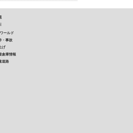
題
報
Pワールド
件・事故
上げ
着倉庫情報
速道路