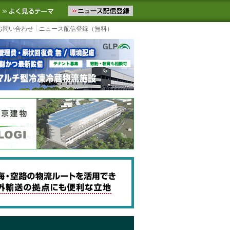
ニュースをお届けします。物流ニュースメール配信を登録すると、平日
お気に入りに追加
よく見るテーマ
お問い合わせ
ニュース配信登録（無料）