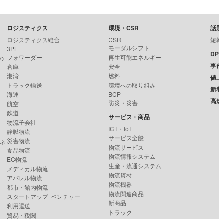
ロジスティクス
環境・CSR
話
ロジスティクス総合
CSR
短
モーダルシフト
3PL
D
フォワーダー
再生可能エネルギー
の
事
倉庫
安全
港湾
燃料
値
トラック輸送
環境への取り組み
新
海運
BCP
高
防災・災害
航空
鉄道
サービス・商品
物流子会社
ICT・IoT
静脈物流
サービス全般
災害物流
ンネ
物流サービス
食品物流
物流情報システム
EC物流
生産・流通システム
メディカル物流
物流資材
アパレル物流
物流機器
都市・館内物流
物流関連商品
スタートアップ･ベンチャー
新商品
利用運送
トラック
貿易・税関