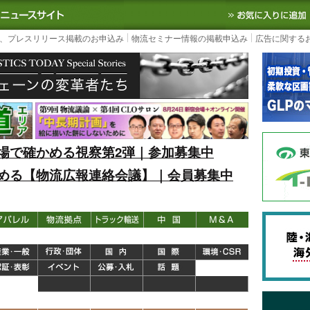
S TODAY｜国内最大の物流ニュースサイト
3PL, SCMなど国内外の最新の物流
、プレスリリース掲載のお申込み
物流セミナー情報の掲載申込み
広告に関する
場で確かめる視察第2弾｜参加募集中
める【物流広報連絡会議】｜会員募集中