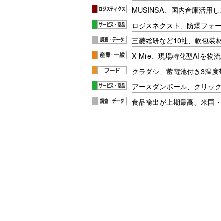
MUSINSA、国内倉庫活用
ロジスネクスト、防爆フォ
三菱総研など10社、軟包装
X Mile、現場特化型AIを
クラダシ、蓄電池付き3温度
アースダンボール、クリッ
食品輸出が上期最高、米国