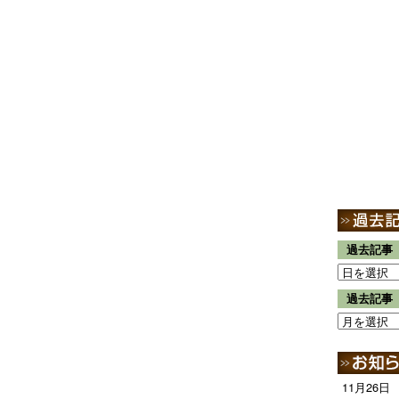
過去記事
過去記事
11月26日