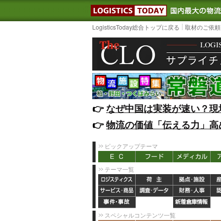
LOGISTIC
LogisticsToday総合トップに戻る
取材のご依頼
👉️
なぜ中国は実装が速い？現
👉️
物流の価値「伝える力」高
ピックアップテーマ
テーマ一覧
スペシャルコンテンツ一覧