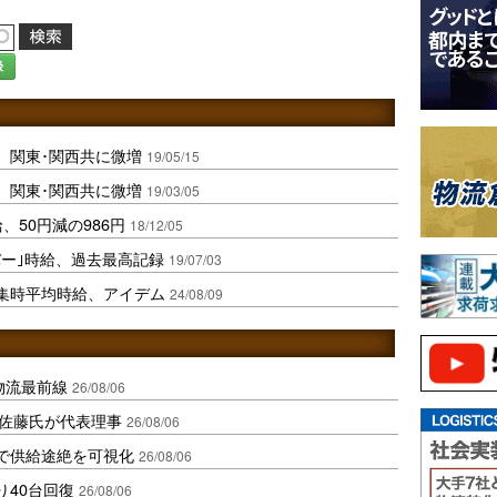
録
、関東･関西共に微増
19/05/15
、関東･関西共に微増
19/03/05
、50円減の986円
18/12/05
バー｣時給、過去最高記録
19/07/03
集時平均時給、アイデム
24/08/09
中国物流最前線
26/08/06
io佐藤氏が代表理事
26/08/06
で供給途絶を可視化
26/08/06
り40台回復
26/08/06