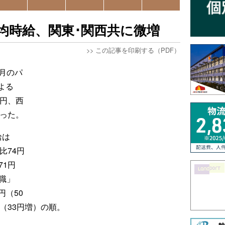
均時給、関東･関西共に微増
>>
この記事を印刷する（PDF）
月のパ
よる
6円、西
なった。
給は
比74円
71円
職」
円（50
（33円増）の順。