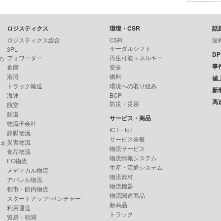
ロジスティクス
環境・CSR
話
ロジスティクス総合
CSR
短
モーダルシフト
3PL
D
フォワーダー
再生可能エネルギー
の
事
倉庫
安全
港湾
燃料
値
トラック輸送
環境への取り組み
新
海運
BCP
高
防災・災害
航空
鉄道
サービス・商品
物流子会社
ICT・IoT
静脈物流
サービス全般
災害物流
ンネ
物流サービス
食品物流
物流情報システム
EC物流
生産・流通システム
メディカル物流
物流資材
アパレル物流
物流機器
都市・館内物流
物流関連商品
スタートアップ･ベンチャー
新商品
利用運送
トラック
貿易・税関