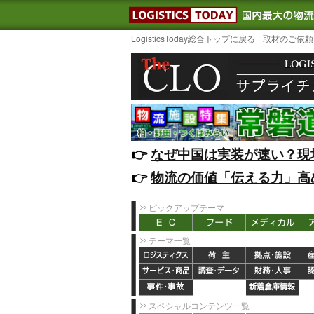
LOGISTIC
LogisticsToday総合トップに戻る
取材のご依頼
👉️
なぜ中国は実装が速い？現
👉️
物流の価値「伝える力」高
ピックアップテーマ
テーマ一覧
スペシャルコンテンツ一覧