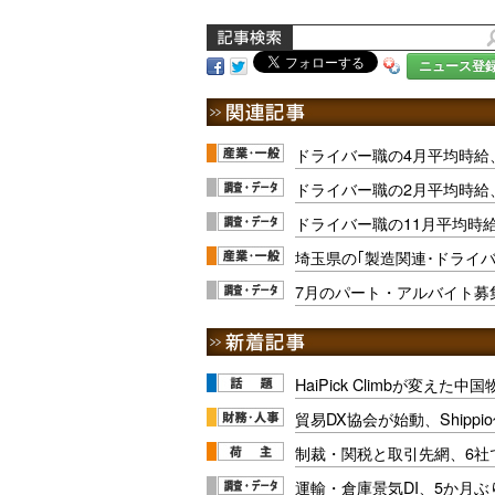
ニュース登
ドライバー職の4月平均時給
ドライバー職の2月平均時給
ドライバー職の11月平均時給
埼玉県の｢製造関連･ドライ
7月のパート・アルバイト募
HaiPick Climbが変えた
貿易DX協会が始動、Shipp
制裁・関税と取引先網、6社
運輸・倉庫景気DI、5か月ぶ