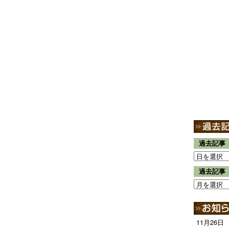
過去記事
過去記事
11月26日