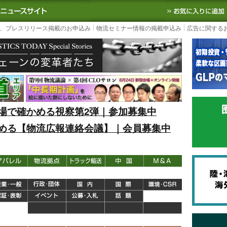
S TODAY｜国内最大の物流ニュースサイト
3PL, SCMなど国内外の最新の物流
、プレスリリース掲載のお申込み
物流セミナー情報の掲載申込み
広告に関する
場で確かめる視察第2弾｜参加募集中
める【物流広報連絡会議】｜会員募集中