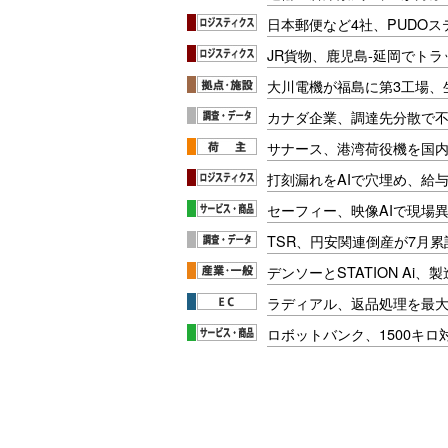
日本郵便など4社、PUDO
JR貨物、鹿児島-延岡でト
大川電機が福島に第3工場、
カナダ企業、調達先分散で
サナース、港湾荷役機を国
打刻漏れをAIで穴埋め、給
セーフィー、映像AIで現場
TSR、円安関連倒産が7月累
デンソーとSTATION Ai
ラディアル、返品処理を最大
ロボットバンク、1500キ