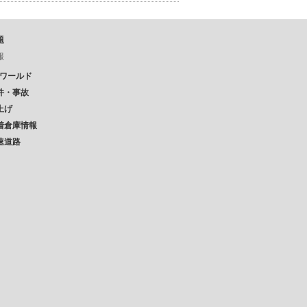
題
報
Pワールド
件・事故
上げ
着倉庫情報
速道路