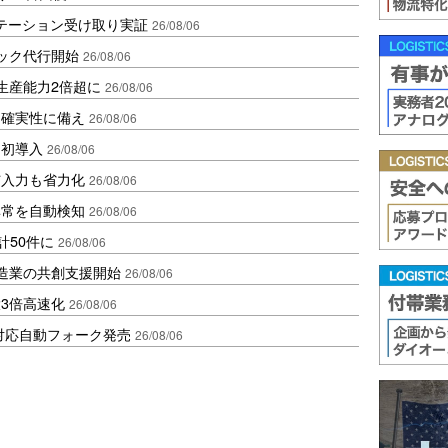
ステーション受け取り実証
26/08/06
ラック代行開始
26/08/06
生産能力2倍超に
26/08/06
不確実性に備え
26/08/06
内初導入
26/08/06
与入力も省力化
26/08/06
異常を自動検知
26/08/06
計50件に
26/08/06
、製造業の共創支援開始
26/08/06
3倍高速化
26/08/06
ロ対応自動フォーク発売
26/08/06