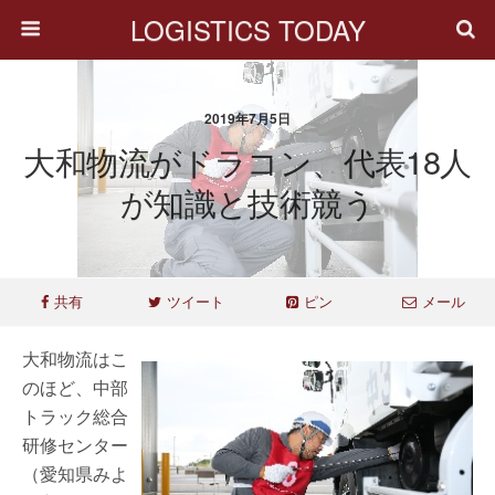
LOGISTICS TODAY
2019年7月5日
大和物流がドラコン、代表18人
が知識と技術競う
共有
ツイート
ピン
メール
大和物流はこ
のほど、中部
トラック総合
研修センター
（愛知県みよ