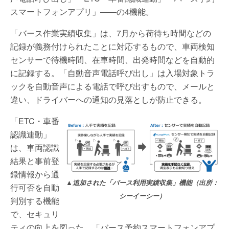
スマートフォンアプリ」――の4機能。
「バース作業実績収集」は、7月から荷待ち時間などの
記録が義務付けられたことに対応するもので、車両検知
センサーで待機時間、在車時間、出発時間などを自動的
に記録する。「自動音声電話呼び出し」は入場対象トラ
ックを自動音声による電話で呼び出すもので、メールと
違い、ドライバーへの通知の見落としが防止できる。
「ETC・車番
認識連動」
は、車両認識
結果と事前登
録情報から通
▲追加された「バース利用実績収集」機能（出所：
行可否を自動
シーイーシー）
判別する機能
で、セキュリ
ティの向上を図った。「バース予約スマートフォンアプ