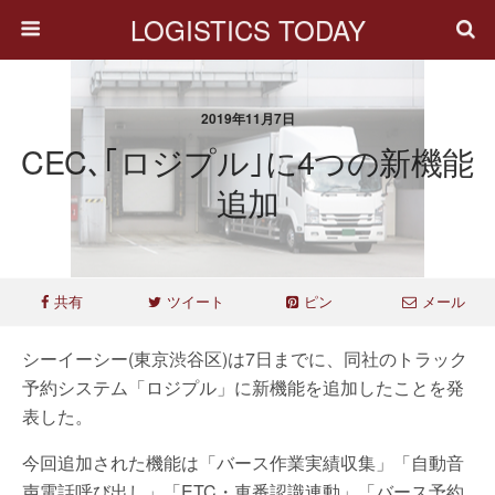
LOGISTICS TODAY
2019年11月7日
CEC､｢ロジプル｣に4つの新機能
追加
共有
ツイート
ピン
メール
シーイーシー(東京渋谷区)は7日までに、同社のトラック
予約システム「ロジプル」に新機能を追加したことを発
表した。
今回追加された機能は「バース作業実績収集」「自動音
声電話呼び出し」「ETC・車番認識連動」「バース予約