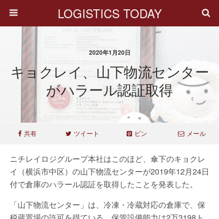
LOGISTICS TODAY
2020年1月20日
キョクレイ、山下物流センター
がハラール認証取得
共有
ツイート
ピン
メール
ニチレイロジグループ本社はこのほど、傘下のキョクレ
イ（横浜市中区）の山下物流センターが2019年12月24日
付で倉庫のハラール認証を取得したことを発表した。
「山下物流センター」は、冷凍・冷蔵対応の倉庫で、保
税蔵置場の許可を得ている。保管設備能力は2万3198ト