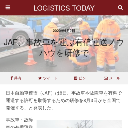
LOGISTICS TODAY
2020年6月9日
JAF、事故車を運ぶ有償運送ノウ
ハウを研修で
共有
ツイート
ピン
メール
日本自動車連盟（JAF）は8日、事故車や故障車を有料で
運送する許可を取得するための研修を8月3日から全国で
開催する、と発表した。
事故車・故障
車の有償運送