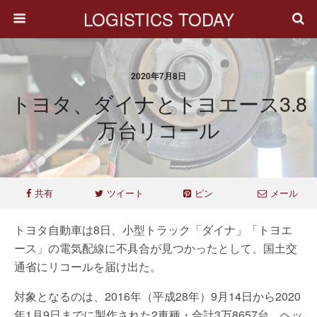
LOGISTICS TODAY
2020年7月8日
トヨタ、ダイナとトヨエース3.8
万台リコール
共有
ツイート
ピン
メール
トヨタ自動車は8日、小型トラック「ダイナ」「トヨエ
ース」の電気配線に不具合が見つかったとして、国土交
通省にリコールを届け出た。
対象となるのは、2016年（平成28年）9月14日から2020
年1月9日までに製作された2車種・合計3万8657台。ヘッ