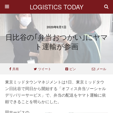
LOGISTICS TODAY
2020年9月1日
日比谷の｢弁当おつかい｣にヤマ
ト運輸が参画
共有
ツイート
ピン
メール
東京ミッドタウンマネジメントは1日、東京ミッドタウ
ン日比谷で同日から開始する「オフィス弁当ソーシャル
デリバリーサービス」で、弁当の配送をヤマト運輸に依
頼できることを明らかにした。
同サービスの