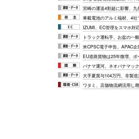
宮崎の運送4割超に影響、九
車載電池のアルミ端材、4社
IZUMI、EC管理をスマホ
トラック運転手、お盆の一般車
米CPSC電子申告、APAC企
EU道路貨物は25年微増、
パナマ運河、ネオパナマッ
大手夏賞与104万円、非製
ワタミ、店舗物流網活用し