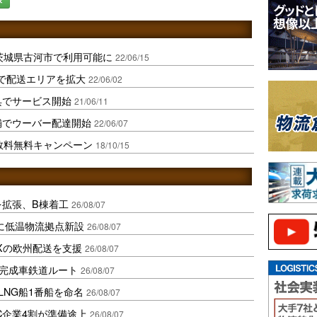
市と茨城県古河市で利用可能に
22/06/15
都府で配送エリアを拡大
22/06/02
呉でサービス開始
21/06/11
舗でウーバー配達開始
22/06/07
手数料無料キャンペーン
18/10/15
を拡張、B棟着工
26/08/07
に低温物流拠点新設
26/08/07
Xの欧州配送を支援
26/08/07
に完成車鉄道ルート
26/08/07
LNG船1番船を命名
26/08/07
C企業4割が準備途上
26/08/07