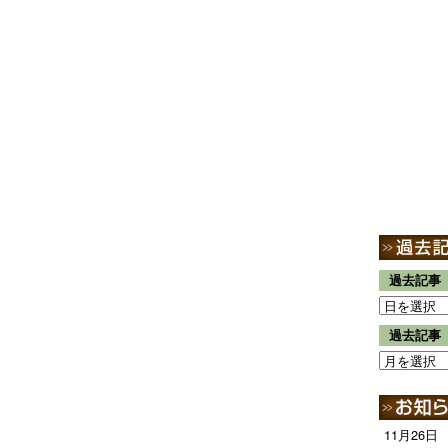
過去記事
過去記事
11月26日