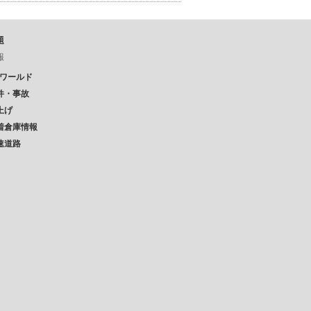
題
報
Pワールド
件・事故
上げ
着倉庫情報
速道路