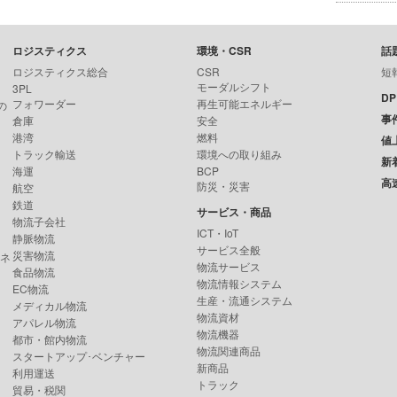
ロジスティクス
環境・CSR
話
ロジスティクス総合
CSR
短
モーダルシフト
3PL
D
フォワーダー
再生可能エネルギー
の
事
倉庫
安全
港湾
燃料
値
トラック輸送
環境への取り組み
新
海運
BCP
高
防災・災害
航空
鉄道
サービス・商品
物流子会社
ICT・IoT
静脈物流
サービス全般
災害物流
ンネ
物流サービス
食品物流
物流情報システム
EC物流
生産・流通システム
メディカル物流
物流資材
アパレル物流
物流機器
都市・館内物流
物流関連商品
スタートアップ･ベンチャー
新商品
利用運送
トラック
貿易・税関