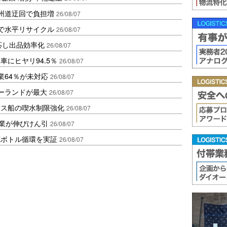
州道迂回で負担増
26/08/07
で水平リサイクル
26/08/07
対応し出品効率化
26/08/07
にヒヤリ94.5％
26/08/07
業64％が未対応
26/08/07
ポーランドが最大
26/08/07
クス船の喫水制限強化
26/08/07
造業が伸びけん引
26/08/07
廃ボトル循環を実証
26/08/07