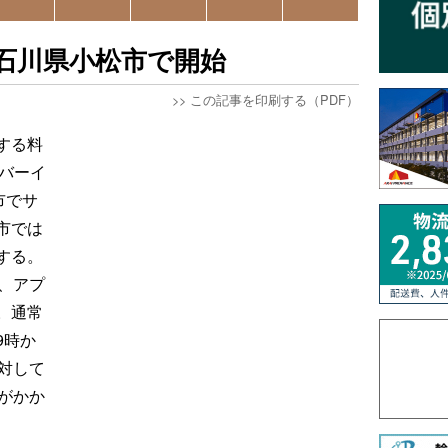
石川県小松市で開始
>>
この記事を印刷する（PDF）
する料
ーバーイ
市でサ
市では
する。
、アプ
。通常
9時か
対して
がかか