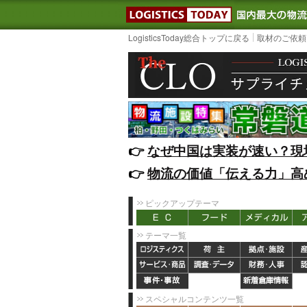
LOGISTIC
LogisticsToday総合トップに戻る
取材のご依頼
👉️
なぜ中国は実装が速い？現
👉️
物流の価値「伝える力」高
ピックアップテーマ
テーマ一覧
スペシャルコンテンツ一覧