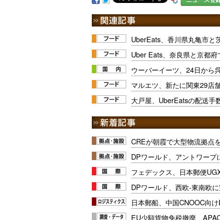
UberEats、香川県丸亀
Uber Eats、奈良県と京
ウーバーイーツ、24日から
マルエツ、新たに関東29店
大戸屋、UberEatsの配送
CREが朝霞で大型物流拠点
DPワールド、アントワープ
フェデックス、日本郵便UG
DPワールド、西欧-東南欧
日本郵船、中国CNOOC向け
EU少額貨物免税撤廃、APA