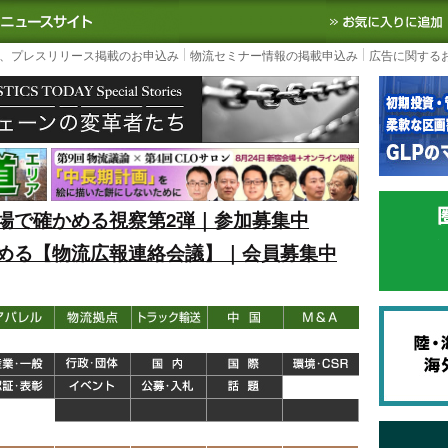
S TODAY｜国内最大の物流ニュースサイト
3PL, SCMなど国内外の最新の物流
、プレスリリース掲載のお申込み
物流セミナー情報の掲載申込み
広告に関する
場で確かめる視察第2弾｜参加募集中
める【物流広報連絡会議】｜会員募集中