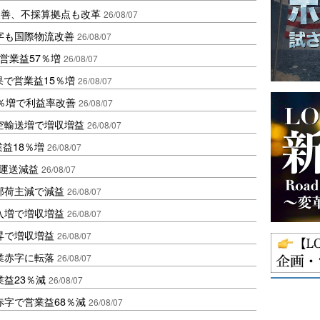
に改善、不採算拠点も改革
26/08/07
字も国際物流改善
26/08/07
営業益57％増
26/08/07
果で営業益15％増
26/08/07
2％増で利益率改善
26/08/07
空輸送増で増収増益
26/08/07
業益18％増
26/08/07
も運送減益
26/08/07
部荷主減で減益
26/08/07
入増で増収増益
26/08/07
昇で増収増益
26/08/07
業赤字に転落
26/08/07
益23％減
26/08/07
赤字で営業益68％減
26/08/07