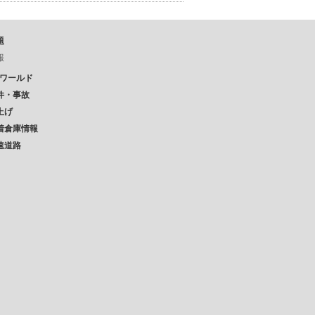
題
報
Pワールド
件・事故
上げ
着倉庫情報
速道路