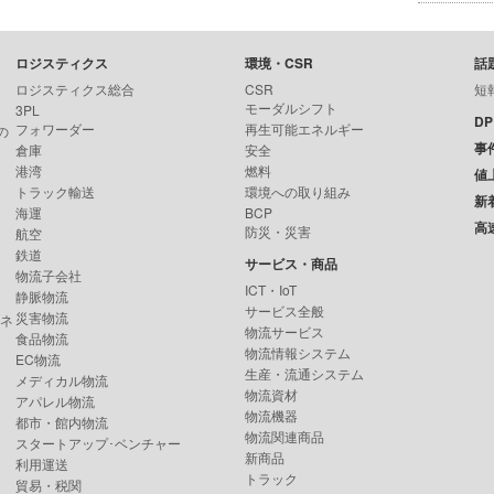
ロジスティクス
環境・CSR
話
ロジスティクス総合
CSR
短
モーダルシフト
3PL
D
フォワーダー
再生可能エネルギー
の
事
倉庫
安全
港湾
燃料
値
トラック輸送
環境への取り組み
新
海運
BCP
高
防災・災害
航空
鉄道
サービス・商品
物流子会社
ICT・IoT
静脈物流
サービス全般
災害物流
ンネ
物流サービス
食品物流
物流情報システム
EC物流
生産・流通システム
メディカル物流
物流資材
アパレル物流
物流機器
都市・館内物流
物流関連商品
スタートアップ･ベンチャー
新商品
利用運送
トラック
貿易・税関