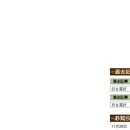
過去記事
過去記事
11月26日