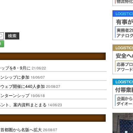
録
ップを8・9月に
21/06/22
ーンシップに参加
16/06/07
ウェブ開催に440人参加
20/08/27
インターンシップ
19/06/18
ベント、案内資料まとまる
14/06/23
、首都圏から名阪へ拡大
26/08/07