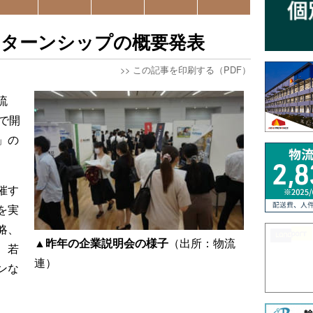
ンターンシップの概要発表
>>
この記事を印刷する（PDF）
流
で開
」の
催す
を実
略、
▲昨年の企業説明会の様子
（出所：物流
、若
連）
ンな