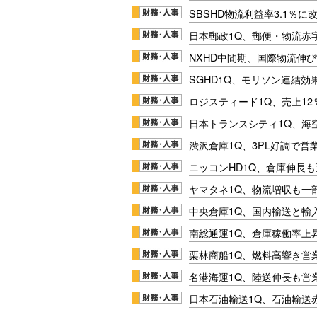
SBSHD物流利益率3.1％
日本郵政1Q、郵便・物流赤
NXHD中間期、国際物流伸び
SGHD1Q、モリソン連結効
ロジスティード1Q、売上1
日本トランスシティ1Q、海
渋沢倉庫1Q、3PL好調で営
ニッコンHD1Q、倉庫伸長
ヤマタネ1Q、物流増収も一
中央倉庫1Q、国内輸送と輸
南総通運1Q、倉庫稼働率上
栗林商船1Q、燃料高響き営
名港海運1Q、陸送伸長も営業
日本石油輸送1Q、石油輸送