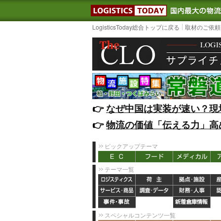
LOGISTIC
LogisticsToday総合トップに戻る
取材のご依頼
👉️
なぜ中国は実装が速い？現
👉️
物流の価値「伝える力」高
ピックアップテーマ
テーマ一覧
スペシャルコンテンツ一覧