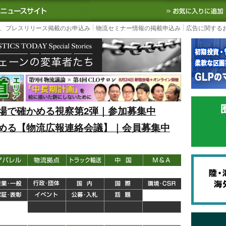
S TODAY｜国内最大の物流ニュースサイト
3PL, SCMなど国内外の最新の物流
、プレスリリース掲載のお申込み
物流セミナー情報の掲載申込み
広告に関する
場で確かめる視察第2弾｜参加募集中
める【物流広報連絡会議】｜会員募集中