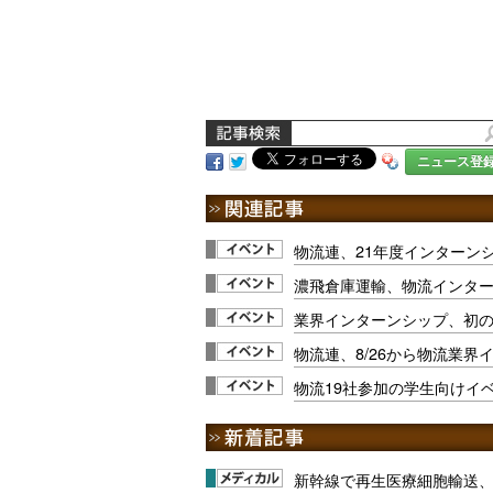
ニュース登
物流連、21年度インターンシ
濃飛倉庫運輸、物流インタ
業界インターンシップ、初の
物流連、8/26から物流業界
物流19社参加の学生向けイ
新幹線で再生医療細胞輸送