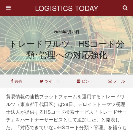
LOGISTICS TODAY
2022年7月28日
トレードワルツ、HSコード分
類･管理への対応強化
共有
ツイート
ピン
メール
貿易情報の連携プラットフォームを運用するトレードワ
ルツ（東京都千代田区）は28日、デロイトトーマツ税理
士法人が提供するHSコード検索サービス「トレードサー
チ」をパートナーサービスとして追加した、と発表し
た。「対応できていないHSコード分類・管理」を補うも