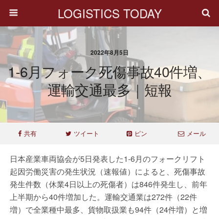
LOGISTICS TODAY
2022年8月5日
1-6月フォーク死傷事故40件増、
運輸交通最多｜短報
共有
ツイート
ピン
メール
日本産業車両協会が5日発表した1-6月のフォークリフト
起因労働災害の発生状況（速報値）によると、死傷事故
発生件数（休業4日以上の死傷者）は846件発生し、前年
上半期から40件増加した。運輸交通業は272件（22件
増）で全業種中最多、貨物取扱業も94件（24件増）と増