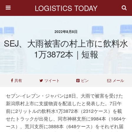
LOGISTICS TODAY
2022年8月8日
SEJ、大雨被害の村上市に飲料水
1万3872本｜短報
共有
ツイート
ピン
メール
セブン‐イレブン・ジャパンは8日、大雨で被害を受けた
新潟県村上市に支援物資を配送したと発表した。7日午
前に2リットルの飲料水1万3872本（2312ケース）を載
せたトラックが出発し、同市神林支所に9984本（1664ケ
ース）、荒川支所に3888本（648ケース）をそれぞれ届