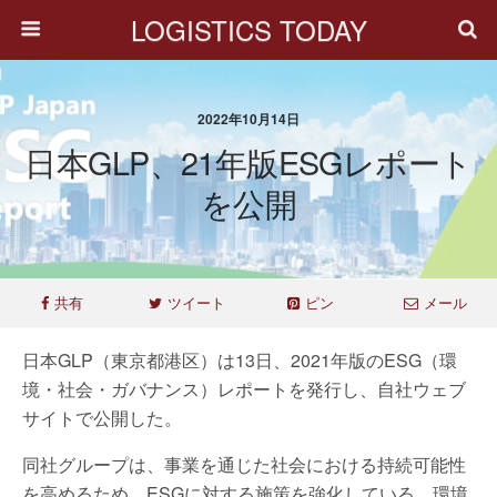
LOGISTICS TODAY
2022年10月14日
日本GLP、21年版ESGレポート
を公開
共有
ツイート
ピン
メール
日本GLP（東京都港区）は13日、2021年版のESG（環
境・社会・ガバナンス）レポートを発行し、自社ウェブ
サイトで公開した。
同社グループは、事業を通じた社会における持続可能性
を高めるため、ESGに対する施策を強化している。環境