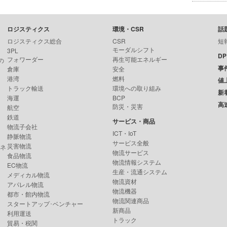
ロジスティクス
環境・CSR
話
ロジスティクス総合
CSR
短
モーダルシフト
3PL
D
フォワーダー
再生可能エネルギー
の
事
倉庫
安全
港湾
燃料
値
トラック輸送
環境への取り組み
新
海運
BCP
高
防災・災害
航空
鉄道
サービス・商品
物流子会社
ICT・IoT
静脈物流
サービス全般
災害物流
ンネ
物流サービス
食品物流
物流情報システム
EC物流
生産・流通システム
メディカル物流
物流資材
アパレル物流
物流機器
都市・館内物流
物流関連商品
スタートアップ･ベンチャー
新商品
利用運送
トラック
貿易・税関