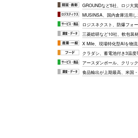
GROUNDなど5社、ロジ大
MUSINSA、国内倉庫活用
ロジスネクスト、防爆フォ
三菱総研など10社、軟包装
X Mile、現場特化型AIを
クラダシ、蓄電池付き3温度
アースダンボール、クリッ
食品輸出が上期最高、米国