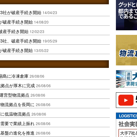
3社が破産手続き開始
14/04/23
が破産手続き開始
14/08/20
破産手続き開始
12/02/23
3社、破産手続き開始
19/05/29
が破産手続き開始
13/05/22
扇島に冷凍倉庫
26/08/06
域拠点が厚木に完成
26/08/06
運営型物流拠点
26/08/06
温物流拠点を長岡に
26/08/06
ダに低温物流拠点
26/08/06
送需要で業績上振れ
26/08/06
流基盤の進化を推進
26/08/06