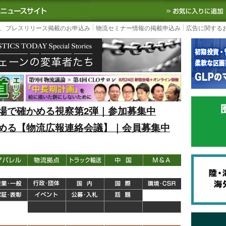
S TODAY｜国内最大の物流ニュースサイト
3PL, SCMなど国内外の最新の物流
、プレスリリース掲載のお申込み
物流セミナー情報の掲載申込み
広告に関する
場で確かめる視察第2弾｜参加募集中
める【物流広報連絡会議】｜会員募集中