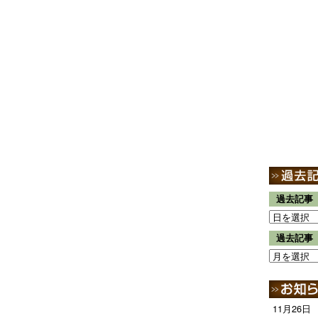
過去記事
過去記事
11月26日