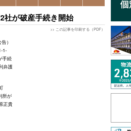
2社が破産手続き開始
>>
この記事を印刷する（PDF）
公告）
1-
が手続
利弁護
町
裁判所が
原正貴