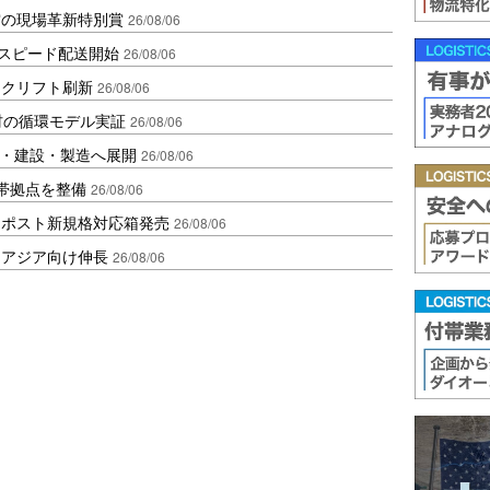
賞の現場革新特別賞
26/08/06
しスピード配送開始
26/08/06
ークリフト刷新
26/08/06
材の循環モデル実証
26/08/06
物流・建設・製造へ展開
26/08/06
帯拠点を整備
26/08/06
クポスト新規格対応箱発売
26/08/06
・アジア向け伸長
26/08/06