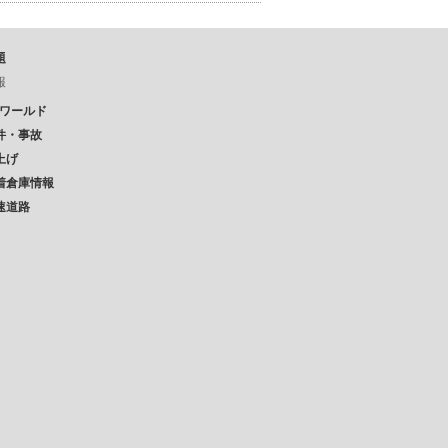
題
報
Pワールド
件・事故
上げ
着倉庫情報
速道路