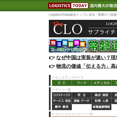
LOGISTIC
LogisticsToday総合トップに戻る
取材のご依頼
👉️
なぜ中国は実装が速い？現
👉️
物流の価値「伝える力」高
ピックアップテーマ
テーマ一覧
スペシャルコンテンツ一覧