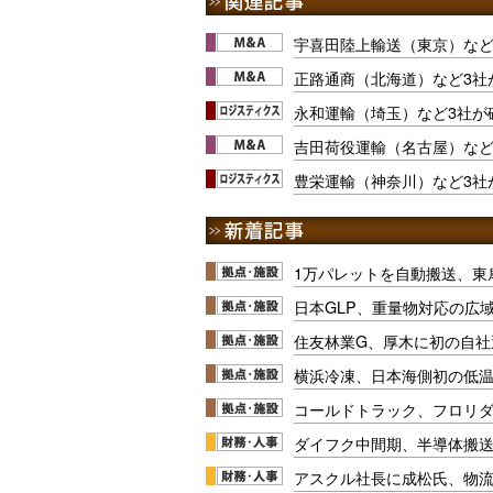
宇喜田陸上輸送（東京）など
正路通商（北海道）など3社
永和運輸（埼玉）など3社が
吉田荷役運輸（名古屋）など
豊栄運輸（神奈川）など3社
1万パレットを自動搬送、東
日本GLP、重量物対応の広
住友林業G、厚木に初の自社
横浜冷凍、日本海側初の低
コールドトラック、フロリ
ダイフク中間期、半導体搬
アスクル社長に成松氏、物