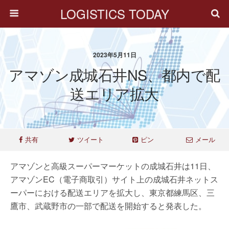
LOGISTICS TODAY
2023年5月11日
アマゾン成城石井NS、都内で配
送エリア拡大
共有
ツイート
ピン
メール
アマゾンと高級スーパーマーケットの成城石井は11日、
アマゾンEC（電子商取引）サイト上の成城石井ネットス
ーパーにおける配送エリアを拡大し、東京都練馬区、三
鷹市、武蔵野市の一部で配送を開始すると発表した。