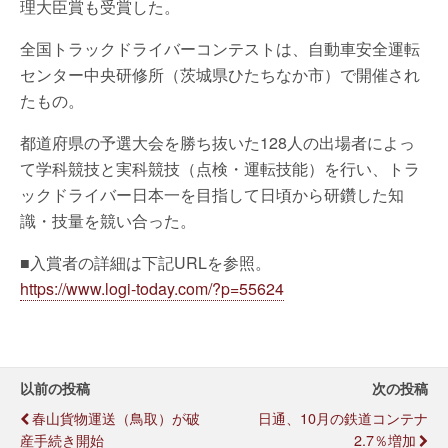
理大臣賞も受賞した。
全国トラックドライバーコンテストは、自動車安全運転
センター中央研修所（茨城県ひたちなか市）で開催され
たもの。
都道府県の予選大会を勝ち抜いた128人の出場者によっ
て学科競技と実科競技（点検・運転技能）を行い、トラ
ックドライバー日本一を目指して日頃から研鑽した知
識・技量を競い合った。
■入賞者の詳細は下記URLを参照。
https://www.logi-today.com/?p=55624
以前の投稿
次の投稿
春山貨物運送（鳥取）が破
日通、10月の鉄道コンテナ
産手続き開始
2.7％増加