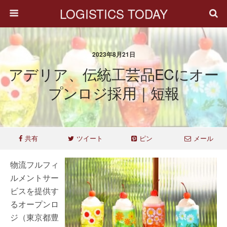
LOGISTICS TODAY
2023年8月21日
アデリア、伝統工芸品ECにオー
プンロジ採用｜短報
共有
ツイート
ピン
メール
物流フルフィ
ルメントサー
ビスを提供す
るオープンロ
ジ（東京都豊