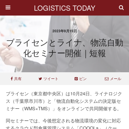
LOGISTICS TODAY
2023年9月15日
ブライセンとライナ、物流自動
化セミナー開催｜短報
共有
ツイート
ピン
メール
ブライセン（東京都中央区）は10月24日、ライナロジク
ス（千葉県市川市）と「物流自動化システムの決定版セ
ミナー（WMS×TMS）」をオンラインで共同開催する。
同セミナーでは、今後想定される物流環境の変化に対応
するクラウド型倉庫管理システム「COOOLa」（クー