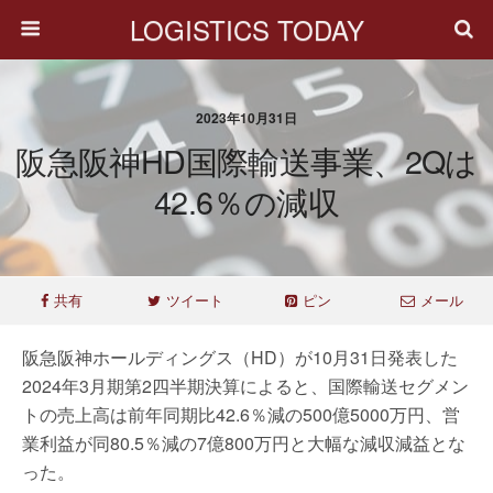
LOGISTICS TODAY
2023年10月31日
阪急阪神HD国際輸送事業、2Qは
42.6％の減収
共有
ツイート
ピン
メール
阪急阪神ホールディングス（HD）が10月31日発表した
2024年3月期第2四半期決算によると、国際輸送セグメン
トの売上高は前年同期比42.6％減の500億5000万円、営
業利益が同80.5％減の7億800万円と大幅な減収減益とな
った。