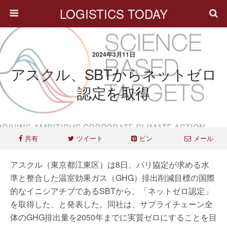
LOGISTICS TODAY
2024年3月11日
アスクル、SBTからネットゼロ
認定を取得
共有
ツイート
ピン
メール
アスクル（東京都江東区）は8日、パリ協定が求める⽔
準と整合した温室効果ガス（GHG）排出削減⽬標の国際
的なイニシアチブであるSBTから、「ネットゼロ認定」
を取得した、と発表した。同社は、サプライチェーン全
体のGHG排出量を2050年までに実質ゼロにすることを目