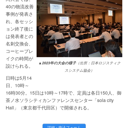
40の物流改善
事例が発表さ
れ、各セッシ
ョン終了後に
は発表者との
名刺交換会、
コーヒーブレ
イクの時間が
▲2023年の大会の様子
（出所：日本ロジスティク
設けられる。
スシステム協会）
日時は5月14
日、10時～
16時30分。15日は10時～17時で、定員は各日150人、御
茶ノ水ソラシティカンファレンスセンター「sola city
Hall」（東京都千代田区）で開催される。
詳細・申込フォーム