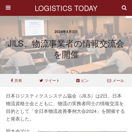
LOGISTICS TODAY
2024年4月3日
JILS、物流事業者の情報交流会
を開催
共有
ツイート
ピン
メール
日本ロジスティクスシステム協会（JILS）は2日、日本
物流資格士会とともに、物流の実務者同士の情報交流を
目的として「全日本物流改善事例大会2024」を開催する
と発表した。
同大会では、