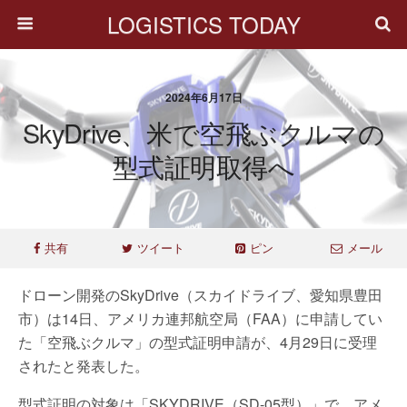
LOGISTICS TODAY
2024年6月17日
SkyDrive、米で空飛ぶクルマの
型式証明取得へ
共有
ツイート
ピン
メール
ドローン開発のSkyDrive（スカイドライブ、愛知県豊田
市）は14日、アメリカ連邦航空局（FAA）に申請してい
た「空飛ぶクルマ」の型式証明申請が、4月29日に受理
されたと発表した。
型式証明の対象は「SKYDRIVE（SD-05型）」で、アメ