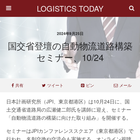
LOGISTICS TODAY
2024年9月25日
国交省登壇の自動物流道路構築
セミナー、10/24
共有
ツイート
ピン
メール
日本計画研究所（JPI、東京都港区）は10月24日に、国
土交通省道路局の広瀬健二郎氏を講師に迎え、セミナー
「自動物流道路の構築に向けた取り組み」を開催する。
セミナーはJPIカンファレンススクエア（東京都港区）で
行われ、名刺交換や交流会も実施する。オンライン視聴