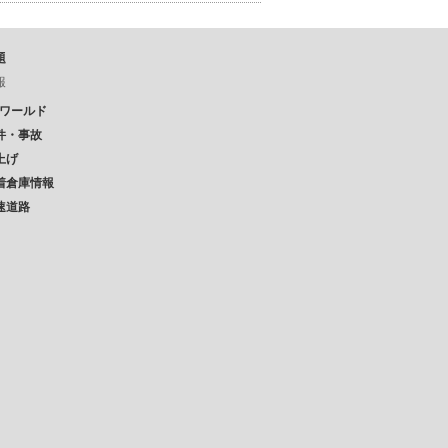
題
報
Pワールド
件・事故
上げ
着倉庫情報
速道路