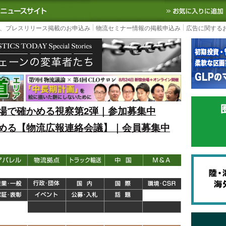
S TODAY｜国内最大の物流ニュースサイト
3PL, SCMなど国内外の最新の物流
、プレスリリース掲載のお申込み
物流セミナー情報の掲載申込み
広告に関する
場で確かめる視察第2弾｜参加募集中
める【物流広報連絡会議】｜会員募集中