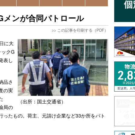
Gメンが合同パトロール
>>
この記事を印刷する（PDF）
6日に大
ラックG
発表し
納品さ
査の実
た
（出所：国土交通省）
輸局の
行ったもの。荷主、元請け企業など33か所をパト