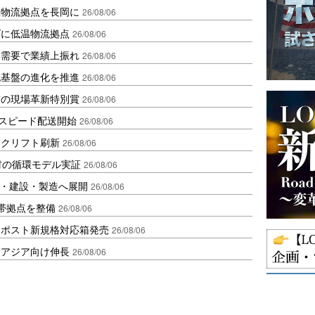
温物流拠点を長岡に
26/08/06
ダに低温物流拠点
26/08/06
送需要で業績上振れ
26/08/06
流基盤の進化を推進
26/08/06
賞の現場革新特別賞
26/08/06
しスピード配送開始
26/08/06
ークリフト刷新
26/08/06
材の循環モデル実証
26/08/06
物流・建設・製造へ展開
26/08/06
帯拠点を整備
26/08/06
クポスト新規格対応箱発売
26/08/06
・アジア向け伸長
26/08/06