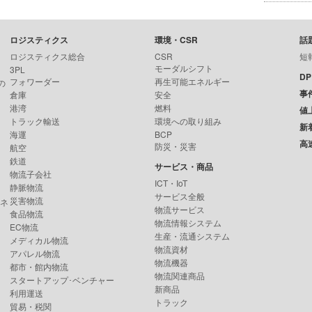
ロジスティクス
環境・CSR
話
ロジスティクス総合
CSR
短
モーダルシフト
3PL
D
フォワーダー
再生可能エネルギー
の
事
倉庫
安全
港湾
燃料
値
トラック輸送
環境への取り組み
新
海運
BCP
高
防災・災害
航空
鉄道
サービス・商品
物流子会社
ICT・IoT
静脈物流
サービス全般
災害物流
ンネ
物流サービス
食品物流
物流情報システム
EC物流
生産・流通システム
メディカル物流
物流資材
アパレル物流
物流機器
都市・館内物流
物流関連商品
スタートアップ･ベンチャー
新商品
利用運送
トラック
貿易・税関