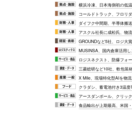
横浜冷凍、日本海側初の低
コールドトラック、フロリ
ダイフク中間期、半導体搬
アスクル社長に成松氏、物
GROUNDなど5社、ロジ大
MUSINSA、国内倉庫活用
ロジスネクスト、防爆フォ
三菱総研など10社、軟包装
X Mile、現場特化型AIを
クラダシ、蓄電池付き3温度
アースダンボール、クリッ
食品輸出が上期最高、米国