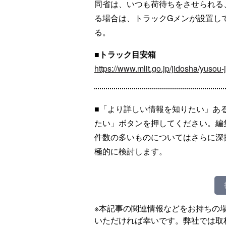
同省は、いつも荷待ちをさせられる
る場合は、トラックGメンが設置し
る。
■トラック目安箱
https://www.mlit.go.jp/jidosha/yusou-j
■「より詳しい情報を知りたい」あ
たい」ボタンを押してください。編
件数の多いものについてはさらに深
極的に検討します。
※本記事の関連情報などをお持ちの
いただければ幸いです。弊社では取