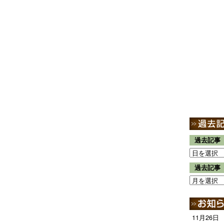
過去記事
過去記事
11月26日