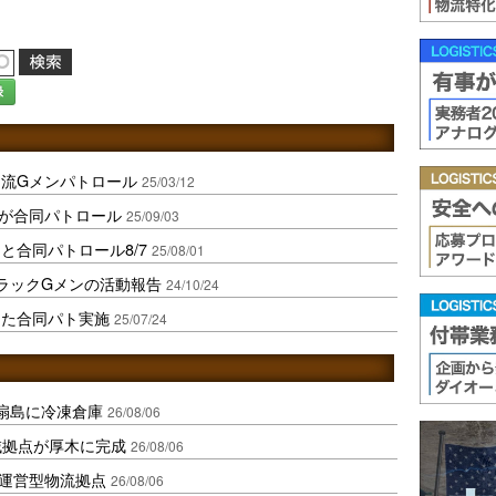
録
流Gメンパトロール
25/03/12
が合同パトロール
25/09/03
と合同パトロール8/7
25/08/01
ラックGメンの活動報告
24/10/24
けた合同パト実施
25/07/24
扇島に冷凍倉庫
26/08/06
域拠点が厚木に完成
26/08/06
運営型物流拠点
26/08/06