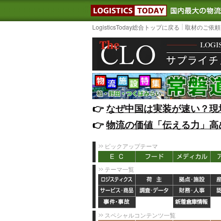
LOGISTIC
LogisticsToday総合トップに戻る
取材のご依頼
👉️
なぜ中国は実装が速い？現
👉️
物流の価値「伝える力」高
ピックアップテーマ
テーマ一覧
スペシャルコンテンツ一覧