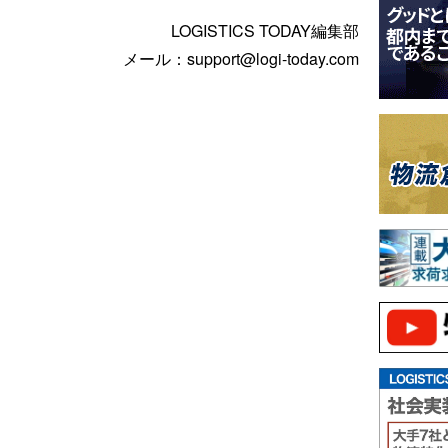
LOGISTICS TODAY編集部
メール：support@logi-today.com