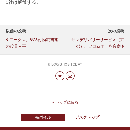
3社は解散する。
以前の投稿
次の投稿
アークス、6/23付物流関連
サンデリバリーサービス（京
の役員人事
都）、フロムオーを合併
© LOGISTICS TODAY
トップに戻る
モバイル
デスクトップ