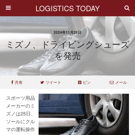
LOGISTICS TODAY
2024年11月25日
ミズノ、ドライビングシューズ
を発売
共有
ツイート
ピン
メール
スポーツ用品
メーカーのミ
ズノは25日、
ソールにクル
マの運転操作