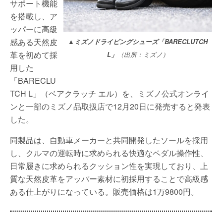
サポート機能
を搭載し、ア
ッパーに高級
感ある天然皮
▲ミズノドライビングシューズ「BARECLUTCH
革を初めて採
L」
（出所：ミズノ）
用した
「BARECLU
TCH L」（ベアクラッチ エル）を、ミズノ公式オンライ
ンと一部のミズノ品取扱店で12月20日に発売すると発表
した。
同製品は、自動車メーカーと共同開発したソールを採用
し、クルマの運転時に求められる快適なペダル操作性、
日常履きに求められるクッション性を実現しており、上
質な天然皮革をアッパー素材に初採用することで高級感
ある仕上がりになっている。販売価格は1万9800円。