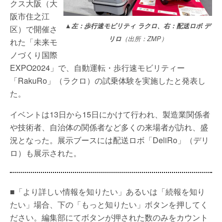
クス大阪（大
阪市住之江
▲左：歩行速モビリティ ラクロ、右：配送ロボ デ
区）で開催さ
リロ
（出所：ZMP）
れた「未来モ
ノづくり国際
EXPO2024」で、自動運転・歩行速モビリティー
「RakuRo」（ラクロ）の試乗体験を実施したと発表し
た。
イベントは13日から15日にかけて行われ、製造業関係者
や技術者、自治体の関係者など多くの来場者が訪れ、盛
況となった。展示ブースには配送ロボ「DeliRo」（デリ
ロ）も展示された。
■「より詳しい情報を知りたい」あるいは「続報を知り
たい」場合、下の「もっと知りたい」ボタンを押してく
ださい。編集部にてボタンが押された数のみをカウント