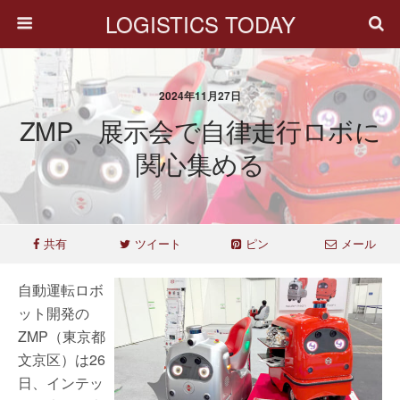
LOGISTICS TODAY
2024年11月27日
ZMP​、展示会で自律走行ロボに
関心集める
共有
ツイート
ピン
メール
自動運転ロボ
ット開発の
ZMP（東京都
文京区）は26
日、インテッ