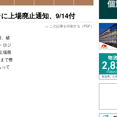
に上場廃止通知、9/14付
>>
この記事を印刷する（PDF）
日、破
・ロジ
上場廃
日まで整
もって