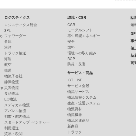
ロジスティクス
環境・CSR
話
ロジスティクス総合
CSR
短
モーダルシフト
3PL
D
フォワーダー
再生可能エネルギー
の
事
倉庫
安全
港湾
燃料
値
トラック輸送
環境への取り組み
新
海運
BCP
高
防災・災害
航空
鉄道
サービス・商品
物流子会社
ICT・IoT
静脈物流
サービス全般
災害物流
ンネ
物流サービス
食品物流
物流情報システム
EC物流
生産・流通システム
メディカル物流
物流資材
アパレル物流
物流機器
都市・館内物流
物流関連商品
スタートアップ･ベンチャー
新商品
利用運送
トラック
貿易・税関