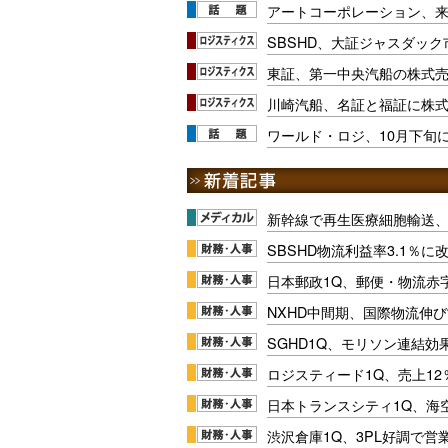
アートコーポレーション、来
SBSHD、大証ジャスダッ
東証、第一中央汽船の株式
川崎汽船、名証と福証に株
ワールド・ロジ、10月下旬
新幹線で再生医療細胞輸送
SBSHD物流利益率3.1％
日本郵政1Q、郵便・物流赤
NXHD中間期、国際物流伸び
SGHD1Q、モリソン連結効
ロジスティード1Q、売上1
日本トランスシティ1Q、海
渋沢倉庫1Q、3PL好調で営