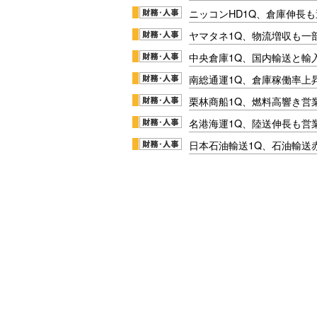
ニッコンHD1Q、倉庫伸長
ヤマタネ1Q、物流増収も一
中央倉庫1Q、国内輸送と輸
南総通運1Q、倉庫稼働率上
栗林商船1Q、燃料高響き営
名港海運1Q、陸送伸長も営業
日本石油輸送1Q、石油輸送