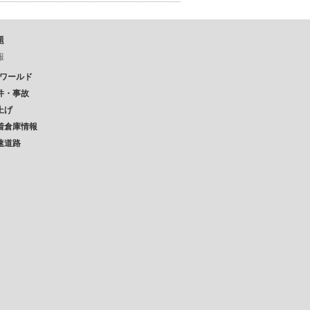
題
報
Pワールド
件・事故
上げ
着倉庫情報
速道路