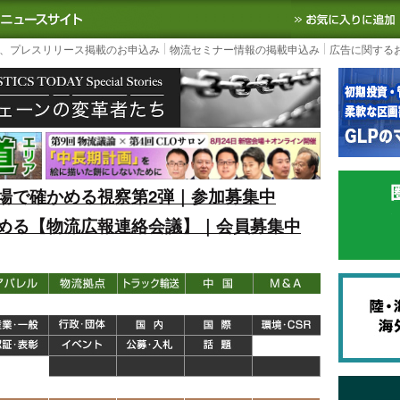
S TODAY｜国内最大の物流ニュースサイト
3PL, SCMなど国内外の最新の物流
、プレスリリース掲載のお申込み
物流セミナー情報の掲載申込み
広告に関する
場で確かめる視察第2弾｜参加募集中
める【物流広報連絡会議】｜会員募集中