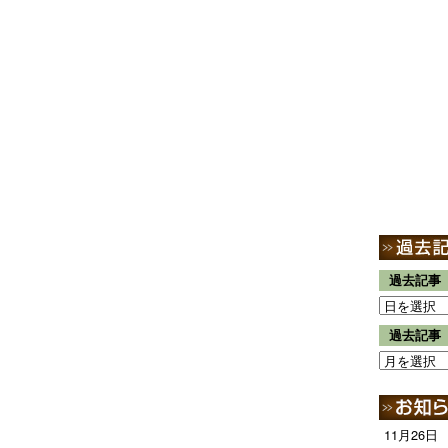
過去記事
過去記事
11月26日