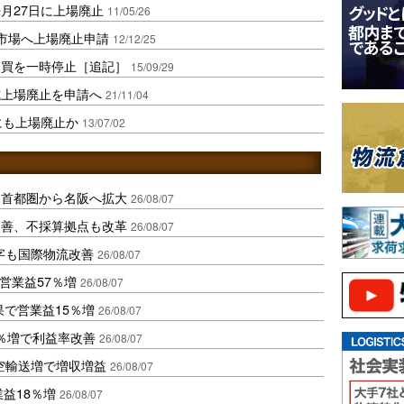
月27日に上場廃止
11/05/26
ク市場へ上場廃止申請
12/12/25
売買を一時停止［追記］
15/09/29
式上場廃止を申請へ
21/11/04
にも上場廃止か
13/07/02
、首都圏から名阪へ拡大
26/08/07
に改善、不採算拠点も改革
26/08/07
字も国際物流改善
26/08/07
営業益57％増
26/08/07
果で営業益15％増
26/08/07
2％増で利益率改善
26/08/07
空輸送増で増収増益
26/08/07
業益18％増
26/08/07