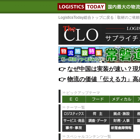
LOGISTIC
LogisticsToday総合トップに戻る
取材のご依頼
👉️
なぜ中国は実装が速い？現
👉️
物流の価値「伝える力」高
ピックアップテーマ
テーマ一覧
スペシャルコンテンツ一覧