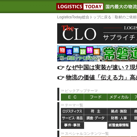
LOGISTIC
LogisticsToday総合トップに戻る
取材のご依頼
👉️
なぜ中国は実装が速い？現
👉️
物流の価値「伝える力」高
ピックアップテーマ
テーマ一覧
スペシャルコンテンツ一覧