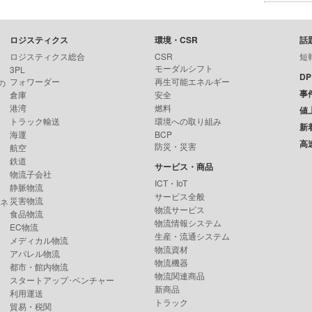
ロジスティクス
環境・CSR
話
ロジスティクス総合
CSR
短
モーダルシフト
3PL
D
フォワーダー
再生可能エネルギー
の
事
倉庫
安全
港湾
燃料
値
トラック輸送
環境への取り組み
新
海運
BCP
高
防災・災害
航空
鉄道
サービス・商品
物流子会社
ICT・IoT
静脈物流
サービス全般
災害物流
ンネ
物流サービス
食品物流
物流情報システム
EC物流
生産・流通システム
メディカル物流
物流資材
アパレル物流
物流機器
都市・館内物流
物流関連商品
スタートアップ･ベンチャー
新商品
利用運送
トラック
貿易・税関