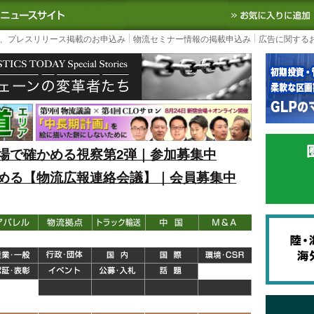
S TODAY｜国内最大の物流ニュースサイト
3PL, SCMなど国内外の最新の物流
、プレスリリース掲載のお申込み
物流セミナー情報の掲載申込み
広告に関する
場で確かめる視察第2弾｜参加募集中
める【物流広報連絡会議】｜会員募集中