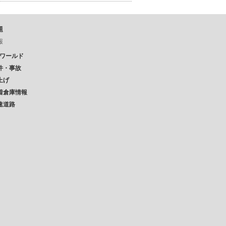
題
報
Pワールド
件・事故
上げ
着倉庫情報
速道路