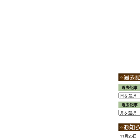
過去記事
過去記事
11月26日