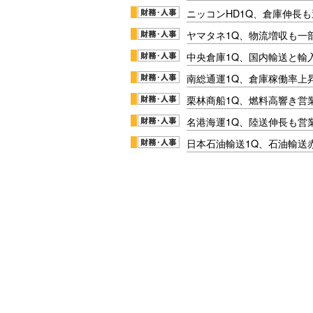
ニッコンHD1Q、倉庫伸長
ヤマタネ1Q、物流増収も一
中央倉庫1Q、国内輸送と輸
南総通運1Q、倉庫稼働率上
栗林商船1Q、燃料高響き営
名港海運1Q、陸送伸長も営業
日本石油輸送1Q、石油輸送