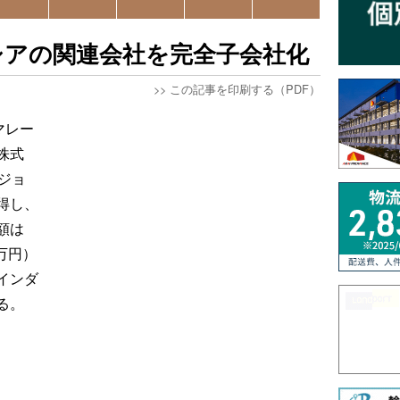
シアの関連会社を完全子会社化
>>
この記事を印刷する（PDF）
マレー
株式
ジョ
得し、
額は
0万円）
インダ
る。