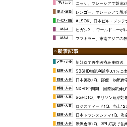
ニッケ、マレーシアで製造2
レンゴー、マレーシアで段
ALSOK、日本ビル・メン
ヒガシ21、ワールドコーポ
フマキラー、東南アジアの殺
新幹線で再生医療細胞輸送
SBSHD物流利益率3.1％
日本郵政1Q、郵便・物流赤
NXHD中間期、国際物流伸び
SGHD1Q、モリソン連結効
ロジスティード1Q、売上1
日本トランスシティ1Q、海
渋沢倉庫1Q、3PL好調で営