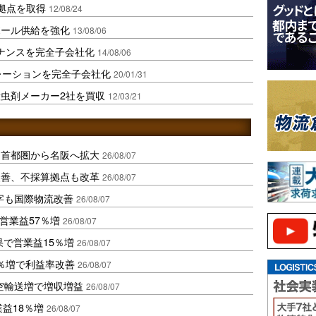
拠点を取得
12/08/24
ボール供給を強化
13/08/06
テナンスを完全子会社化
14/08/06
レーションを完全子会社化
20/01/31
虫剤メーカー2社を買収
12/03/21
、首都圏から名阪へ拡大
26/08/07
に改善、不採算拠点も改革
26/08/07
字も国際物流改善
26/08/07
営業益57％増
26/08/07
果で営業益15％増
26/08/07
2％増で利益率改善
26/08/07
空輸送増で増収増益
26/08/07
業益18％増
26/08/07