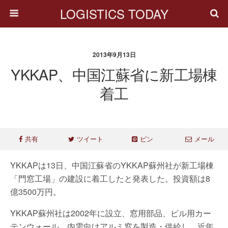
LOGISTICS TODAY
2013年9月13日
YKKAP、中国江蘇省に新工場棟
着工
共有
ツイート
ピン
メール
YKKAPは13日、中国江蘇省のYKKAP蘇州社が新工場棟
「門窓工場」の建設に着工したと発表した。投資額は8
億3500万円。
YKKAP蘇州社は2002年に設立、窓用部品、ビル用カー
テンウォール、内需向けアルミ窓を製造・供給し、近年