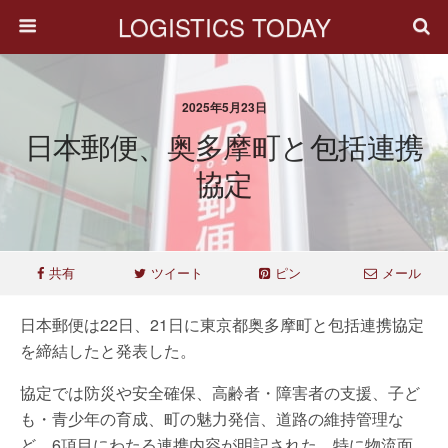
LOGISTICS TODAY
2025年5月23日
日本郵便、奥多摩町と包括連携
協定
共有
ツイート
ピン
メール
日本郵便は22日、21日に東京都奥多摩町と包括連携協定
を締結したと発表した。
協定では防災や安全確保、高齢者・障害者の支援、子ど
も・青少年の育成、町の魅力発信、道路の維持管理な
ど、6項目にわたる連携内容が明記された。特に物流面