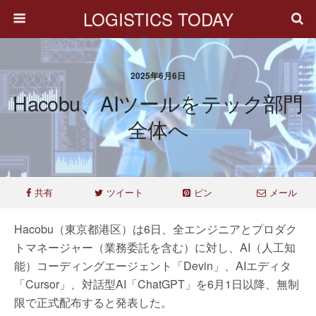
LOGISTICS TODAY
2025年6月6日
Hacobu、AIツールをテック部門
全体へ
共有
ツイート
ピン
メール
Hacobu（東京都港区）は6日、全エンジニアとプロダク
トマネージャー（業務委託を含む）に対し、AI（人工知
能）コーディングエージェント「Devin」、AIエディタ
「Cursor」、対話型AI「ChatGPT」を6月1日以降、無制
限で正式配布すると発表した。