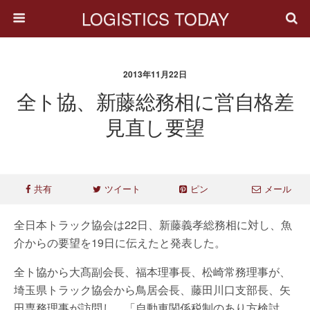
LOGISTICS TODAY
2013年11月22日
全ト協、新藤総務相に営自格差
見直し要望
共有
ツイート
ピン
メール
全日本トラック協会は22日、新藤義孝総務相に対し、魚
介からの要望を19日に伝えたと発表した。
全ト協から大髙副会長、福本理事長、松崎常務理事が、
埼玉県トラック協会から鳥居会長、藤田川口支部長、矢
田専務理事が訪問し、「自動車関係税制のあり方検討