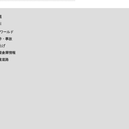
題
報
Pワールド
件・事故
上げ
着倉庫情報
速道路