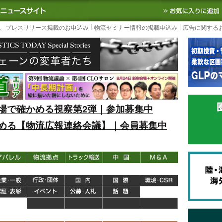
S TODAY｜国内最大の物流ニュースサイト
3PL, SCMなど国内外の最新の物流
、プレスリリース掲載のお申込み
物流セミナー情報の掲載申込み
広告に関する
場で確かめる視察第2弾｜参加募集中
める【物流広報連絡会議】｜会員募集中