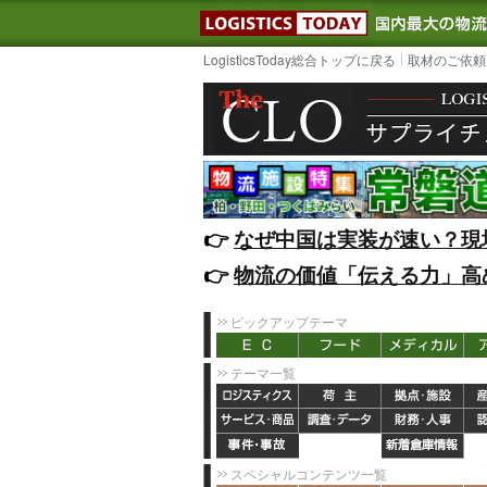
LOGISTIC
LogisticsToday総合トップに戻る
取材のご依頼
👉️
なぜ中国は実装が速い？現
👉️
物流の価値「伝える力」高
ピックアップテーマ
テーマ一覧
スペシャルコンテンツ一覧