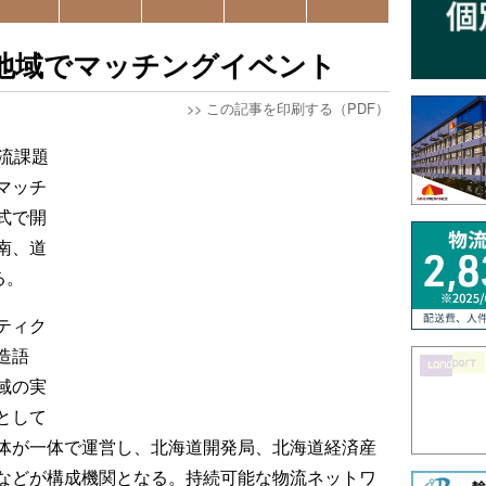
地域でマッチングイベント
>>
この記事を印刷する（PDF）
流課題
マッチ
式で開
南、道
る。
ティク
造語
域の実
として
体が一体で運営し、北海道開発局、北海道経済産
などが構成機関となる。持続可能な物流ネットワ