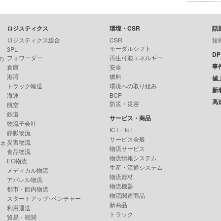
ロジスティクス
環境・CSR
話
ロジスティクス総合
CSR
短
モーダルシフト
3PL
D
フォワーダー
再生可能エネルギー
の
事
倉庫
安全
港湾
燃料
値
トラック輸送
環境への取り組み
新
海運
BCP
高
防災・災害
航空
鉄道
サービス・商品
物流子会社
ICT・IoT
静脈物流
サービス全般
災害物流
ンネ
物流サービス
食品物流
物流情報システム
EC物流
生産・流通システム
メディカル物流
物流資材
アパレル物流
物流機器
都市・館内物流
物流関連商品
スタートアップ･ベンチャー
新商品
利用運送
トラック
貿易・税関