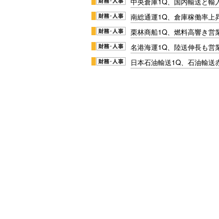
中央倉庫1Q、国内輸送と輸
南総通運1Q、倉庫稼働率上
栗林商船1Q、燃料高響き営
名港海運1Q、陸送伸長も営業
日本石油輸送1Q、石油輸送