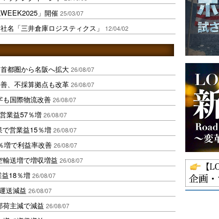
EEK2025」開催
25/03/07
新社名「三井倉庫ロジスティクス」
12/04/02
、首都圏から名阪へ拡大
26/08/07
に改善、不採算拠点も改革
26/08/07
字も国際物流改善
26/08/07
営業益57％増
26/08/07
果で営業益15％増
26/08/07
2％増で利益率改善
26/08/07
空輸送増で増収増益
26/08/07
業益18％増
26/08/07
も運送減益
26/08/07
部荷主減で減益
26/08/07