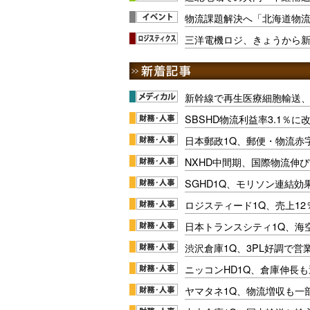
物流課題解決へ「北海道物流W
三洋電機ロジ、きょうから
新幹線で再生医療細胞輸送
SBSHD物流利益率3.1％
日本郵政1Q、郵便・物流赤
NXHD中間期、国際物流伸び
SGHD1Q、モリソン連結効
ロジスティード1Q、売上1
日本トランスシティ1Q、海
渋沢倉庫1Q、3PL好調で営
ニッコンHD1Q、倉庫伸長
ヤマタネ1Q、物流増収も一