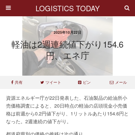
LOGISTICS TODAY
2025年10月22日
軽油は2週連続値下がり154.6
円、エネ庁
共有
ツイート
ピン
メール
資源エネルギー庁が22日発表した、石油製品の給油所小
売価格調査によると、20日時点の軽油の店頭現金小売価
格は前週から0.2円値下がり、1リットルあたり154.6円と
なった。2週連続の値下がり。
都道府県別の価格の推移は次の通り。