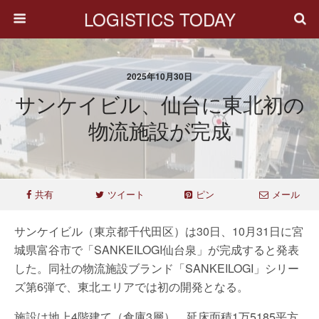
LOGISTICS TODAY
2025年10月30日
サンケイビル、仙台に東北初の
物流施設が完成
共有
ツイート
ピン
メール
サンケイビル（東京都千代田区）は30日、10月31日に宮
城県富谷市で「SANKEILOGI仙台泉」が完成すると発表
した。同社の物流施設ブランド「SANKEILOGI」シリー
ズ第6弾で、東北エリアでは初の開発となる。
施設は地上4階建て（倉庫3層）、延床面積1万5185平方