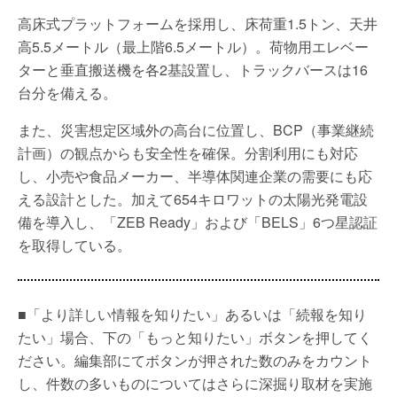
高床式プラットフォームを採用し、床荷重1.5トン、天井
高5.5メートル（最上階6.5メートル）。荷物用エレベー
ターと垂直搬送機を各2基設置し、トラックバースは16
台分を備える。
また、災害想定区域外の高台に位置し、BCP（事業継続
計画）の観点からも安全性を確保。分割利用にも対応
し、小売や食品メーカー、半導体関連企業の需要にも応
える設計とした。加えて654キロワットの太陽光発電設
備を導入し、「ZEB Ready」および「BELS」6つ星認証
を取得している。
■「より詳しい情報を知りたい」あるいは「続報を知り
たい」場合、下の「もっと知りたい」ボタンを押してく
ださい。編集部にてボタンが押された数のみをカウント
し、件数の多いものについてはさらに深掘り取材を実施