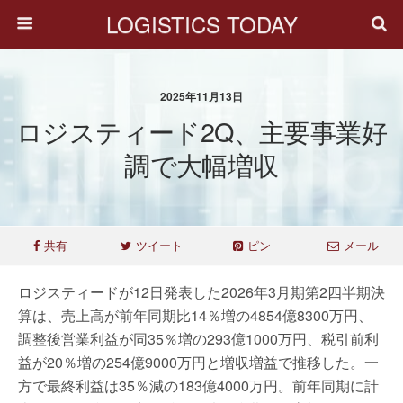
LOGISTICS TODAY
2025年11月13日
ロジスティード2Q、主要事業好
調で大幅増収
共有
ツイート
ピン
メール
ロジスティードが12日発表した2026年3月期第2四半期決
算は、売上高が前年同期比14％増の4854億8300万円、
調整後営業利益が同35％増の293億1000万円、税引前利
益が20％増の254億9000万円と増収増益で推移した。一
方で最終利益は35％減の183億4000万円。前年同期に計