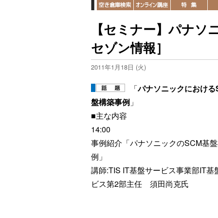
【セミナー】パナソニッ
セゾン情報］
2011年1月18日 (火)
「
パナソニックにおける
盤構築事例
」
■主な内容
14:00
事例紹介「パナソニックのSCM基
例」
講師:TIS IT基盤サービス事業部IT
ビス第2部主任 須田尚克氏