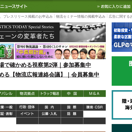
S TODAY｜国内最大の物流ニュースサイト
3PL, SCMなど国内外の最新の物流
、プレスリリース掲載のお申込み
物流セミナー情報の掲載申込み
広告に関する
場で確かめる視察第2弾｜参加募集中
める【物流広報連絡会議】｜会員募集中