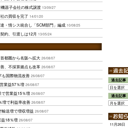
療機器子会社の株式譲渡
13/09/27
会社の買収を完了
14/01/20
達・情シス統合し「SCM部門」編成
10/08/25
契約、引渡しは12月
13/05/24
、首都圏から名阪へ拡大
26/08/07
に改善、不採算拠点も改革
26/08/07
字も国際物流改善
26/08/07
過去記事
営業益57％増
26/08/07
果で営業益15％増
26/08/07
過去記事
2％増で利益率改善
26/08/07
空輸送増で増収増益
26/08/07
業益18％増
26/08/07
11月26日