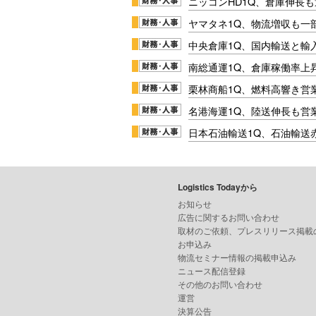
ニッコンHD1Q、倉庫伸長
ヤマタネ1Q、物流増収も一
中央倉庫1Q、国内輸送と輸
南総通運1Q、倉庫稼働率上
栗林商船1Q、燃料高響き営
名港海運1Q、陸送伸長も営業
日本石油輸送1Q、石油輸送
Logistics Todayから
お知らせ
広告に関するお問い合わせ
取材のご依頼、プレスリリース掲載
お申込み
物流セミナー情報の掲載申込み
ニュース配信登録
その他のお問い合わせ
運営
決算公告