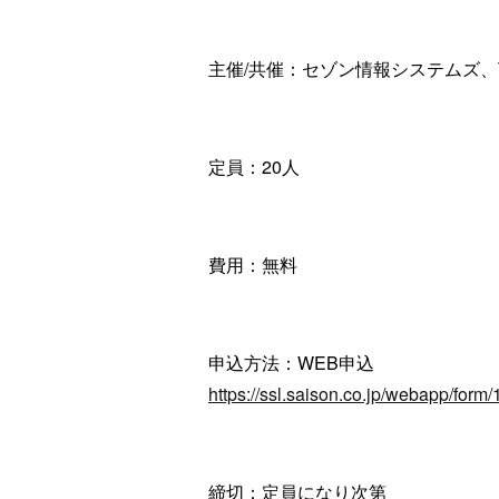
主催/共催：セゾン情報システムズ、T
定員：20人
費用：無料
申込方法：WEB申込
https://ssl.saison.co.jp/webapp/form
締切：定員になり次第