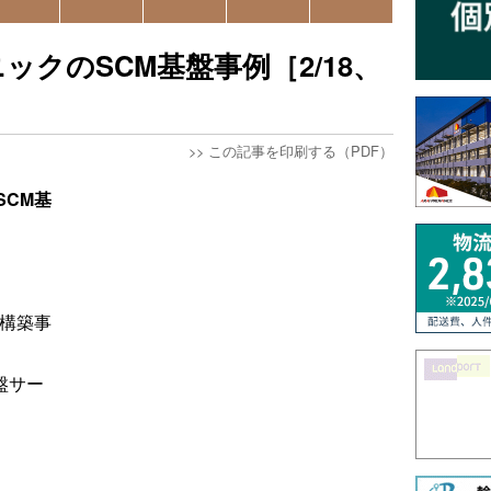
クのSCM基盤事例［2/18、
>>
この記事を印刷する（PDF）
SCM基
盤構築事
基盤サー