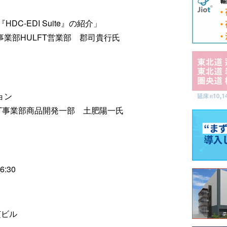
C-EDI Suite』の紹介」
T事業部HULFT営業部 郡司貴行氏
ション
FT事業部商品開発一部 土肥陽一氏
:30
芝ビル