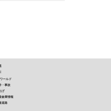
題
報
Pワールド
件・事故
上げ
着倉庫情報
速道路