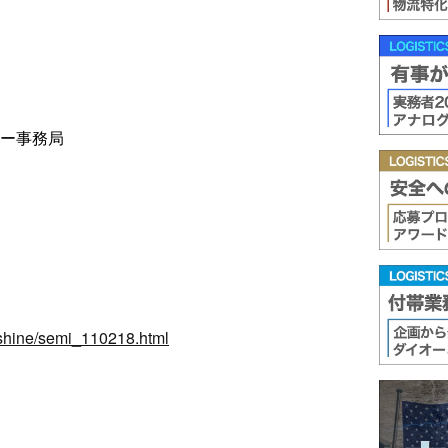
ナー事務局
nshine/semi_110218.html