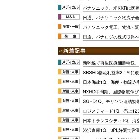
パナソニック、米KKRに医
日通、パナソニック物流子
パナソニック電工、物流・調
日通、パナロジの株式取得へ
新幹線で再生医療細胞輸送
SBSHD物流利益率3.1％
日本郵政1Q、郵便・物流赤
NXHD中間期、国際物流伸び
SGHD1Q、モリソン連結効
ロジスティード1Q、売上1
日本トランスシティ1Q、海
渋沢倉庫1Q、3PL好調で営