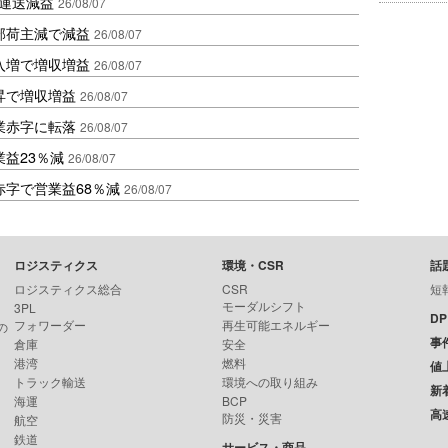
も運送減益
26/08/07
部荷主減で減益
26/08/07
入増で増収増益
26/08/07
昇で増収増益
26/08/07
業赤字に転落
26/08/07
益23％減
26/08/07
赤字で営業益68％減
26/08/07
ロジスティクス
環境・CSR
話
ロジスティクス総合
CSR
短
モーダルシフト
3PL
D
フォワーダー
再生可能エネルギー
の
事
倉庫
安全
港湾
燃料
値
トラック輸送
環境への取り組み
新
海運
BCP
高
防災・災害
航空
鉄道
サービス・商品