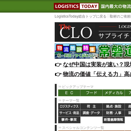
LOGISTIC
LogisticsToday総合トップに戻る
取材のご依頼
👉️
なぜ中国は実装が速い？現
👉️
物流の価値「伝える力」高
ピックアップテーマ
テーマ一覧
スペシャルコンテンツ一覧