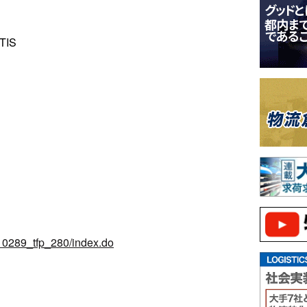
IS
/10289_tfp_280/index.do