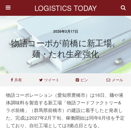
LOGISTICS TODAY
2026年3月17日
物語コーポが前橋に新工場、
麺・たれ生産強化
共有
ツイート
ピン
メール
物語コーポレーション（愛知県豊橋市）は16日、麺や液
体調味料を製造する新工場「物語フードファクトリー&
ラボ前橋」（群馬県前橋市）の建設に着手したと発表し
た。完成は2027年2月下旬、稼働開始は同年6月頃を予定
しており、自社工場としては3拠点目となる。