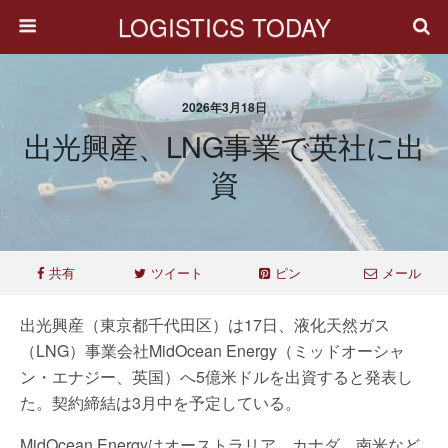
LOGISTICS TODAY
2026年3月18日
出光興産、LNG事業で英社に出
資
共有
ツイート
ピン
メール
出光興産（東京都千代田区）は17日、液化天然ガス
（LNG）事業会社MidOcean Energy（ミッドオーシャ
ン・エナジー、英国）へ5億米ドルを出資すると発表し
た。契約締結は3月中を予定している。
MidOcean Energyはオーストラリア、カナダ、南米など